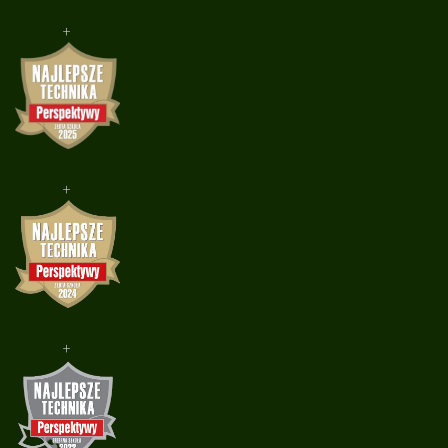
+
+
+