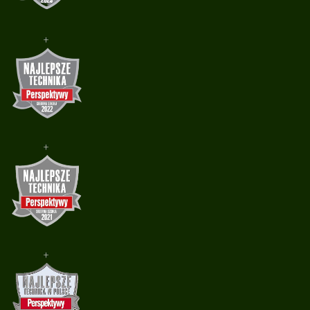
+
+
+