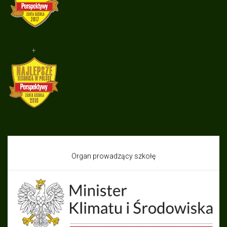
+
Organ prowadzący szkołę