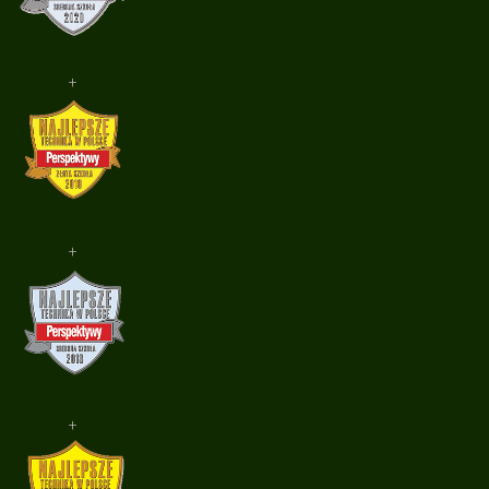
+
+
+