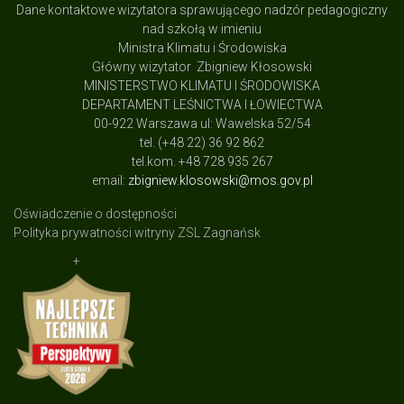
Dane kontaktowe wizytatora sprawującego nadzór pedagogiczny
nad szkołą w imieniu
Ministra Klimatu i Środowiska
Główny wizytator Zbigniew Kłosowski
MINISTERSTWO KLIMATU I ŚRODOWISKA
DEPARTAMENT LEŚNICTWA I ŁOWIECTWA
00-922 Warszawa ul: Wawelska 52/54
tel. (+48 22) 36 92 862
tel.kom. +48 728 935 267
email:
zbigniew.klosowski@mos.gov.pl
Oświadczenie o dostępności
Polityka prywatności witryny ZSL Zagnańsk
+