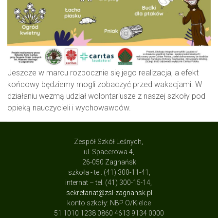
Jeszcze w marcu rozpocznie się jego realizacja, a efekt
końcowy będziemy mogli zobaczyć przed wakacjami. W
działaniu wezmą udział wolontariusze z naszej szkoły pod
opieką nauczycieli i wychowawców.
Zespół Szkół Leśnych,
ul. Spacerowa 4,
26-050 Zagnańsk
szkoła - tel. (41) 300-11-41,
internat – tel. (41) 300-15-14,
sekretariat@zsl-zagnansk.pl
konto szkoły: NBP O/Kielce
51 1010 1238 0860 4613 9134 0000