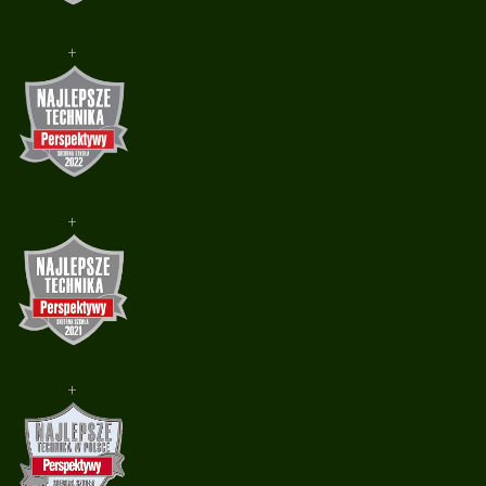
+
+
+