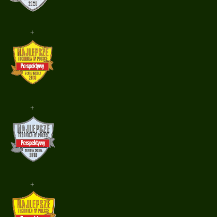
+
+
+