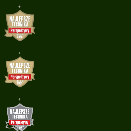
+
+
+