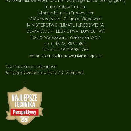
Dane kontaktowe wizytatora sprawującego nadzór pedagogiczny
nad szkołą w imieniu
Ministra Klimatu i Środowiska
Główny wizytator Zbigniew Kłosowski
MINISTERSTWO KLIMATU I ŚRODOWISKA
DEPARTAMENT LEŚNICTWA I ŁOWIECTWA
00-922 Warszawa ul: Wawelska 52/54
tel. (+48 22) 36 92 862
tel.kom. +48 728 935 267
email:
zbigniew.klosowski@mos.gov.pl
Oświadczenie o dostępności
Polityka prywatności witryny ZSL Zagnańsk
+