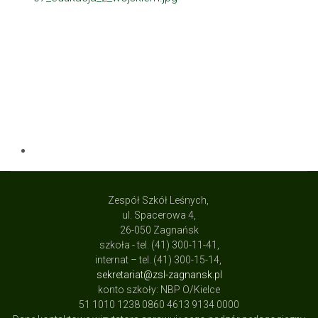
Zespół Szkół Leśnych,
ul. Spacerowa 4,
26-050 Zagnańsk
szkoła - tel. (41) 300-11-41,
internat – tel. (41) 300-15-14,
sekretariat@zsl-zagnansk.pl
konto szkoły: NBP O/Kielce
51 1010 1238 0860 4613 9134 0000