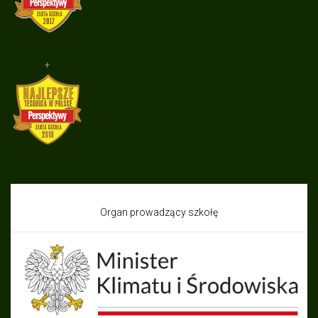
+
Organ prowadzący szkołę