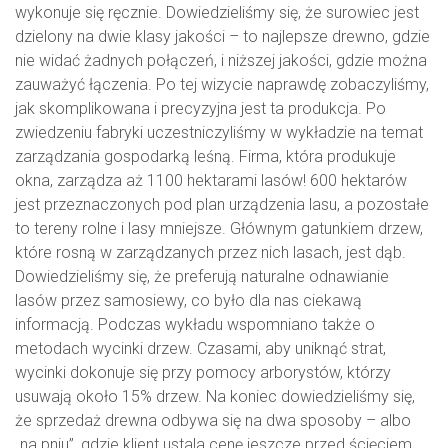
wykonuje się ręcznie. Dowiedzieliśmy się, że surowiec jest
dzielony na dwie klasy jakości – to najlepsze drewno, gdzie
nie widać żadnych połączeń, i niższej jakości, gdzie można
zauważyć łączenia. Po tej wizycie naprawdę zobaczyliśmy,
jak skomplikowana i precyzyjna jest ta produkcja. Po
zwiedzeniu fabryki uczestniczyliśmy w wykładzie na temat
zarządzania gospodarką leśną. Firma, która produkuje
okna, zarządza aż 1100 hektarami lasów! 600 hektarów
jest przeznaczonych pod plan urządzenia lasu, a pozostałe
to tereny rolne i lasy mniejsze. Głównym gatunkiem drzew,
które rosną w zarządzanych przez nich lasach, jest dąb.
Dowiedzieliśmy się, że preferują naturalne odnawianie
lasów przez samosiewy, co było dla nas ciekawą
informacją. Podczas wykładu wspomniano także o
metodach wycinki drzew. Czasami, aby uniknąć strat,
wycinki dokonuje się przy pomocy arborystów, którzy
usuwają około 15% drzew. Na koniec dowiedzieliśmy się,
że sprzedaż drewna odbywa się na dwa sposoby – albo
„na pniu”, gdzie klient ustala cenę jeszcze przed ścięciem