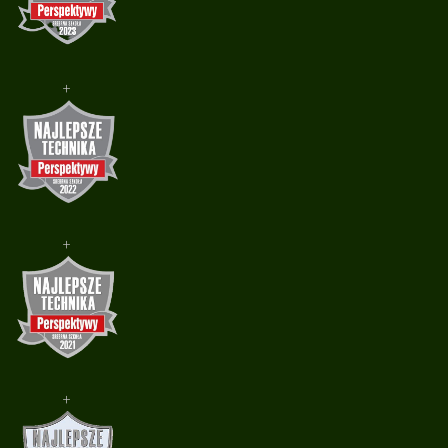
+
+
+