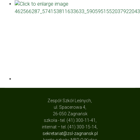
Zespół Szkół Leśnych,
ul. Spacerowa 4,
26-050 Zagnańsk
szkoła - tel. (41) 300-11-41,
internat – tel. (41) 300-15-14,
sekretariat@zsl-zagnansk.pl