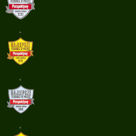
+
+
+