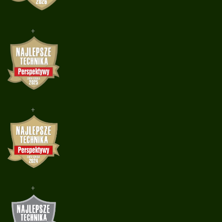
+
+
+