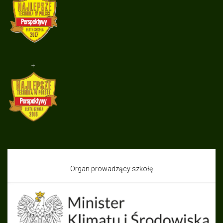
+
Organ prowadzący szkołę