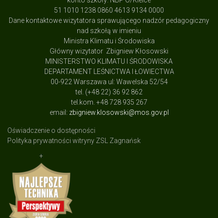
konto szkoły: NBP O/Kielce
51 1010 1238 0860 4613 9134 0000
Dane kontaktowe wizytatora sprawującego nadzór pedagogiczny
nad szkołą w imieniu
Ministra Klimatu i Środowiska
Główny wizytator Zbigniew Kłosowski
MINISTERSTWO KLIMATU I ŚRODOWISKA
DEPARTAMENT LEŚNICTWA I ŁOWIECTWA
00-922 Warszawa ul: Wawelska 52/54
tel. (+48 22) 36 92 862
tel.kom. +48 728 935 267
email:
zbigniew.klosowski@mos.gov.pl
Oświadczenie o dostępności
Polityka prywatności witryny ZSL Zagnańsk
+