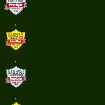
+
+
+