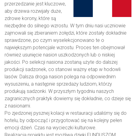
przerzedzanie jest kluczowe,
aby drzewa rozwijały duże,
zdrowe korony, które są
niezbędne do silnego wzrostu. W tym dniu nasi uczniowie
zajmowali się zbieraniem żołędzi, które zostały dokładnie
sprawdzone, po czym wyselekcjonowano te o
największym potencjale wzrostu. Proces ten obejmował
również usunięcie nasion uszkodzonych lub o niskiej
jakości. Po selekcji nasiona zostaną użyte do dalszej
produkcji sadzonek, co stanowi ważny etap w hodowli
lasów. Dalsza droga nasion polega na odpowiednim
wysuszeniu, a następnie sprzedaży ludziom, którzy
produkują sadzonki. W przyszłym tygodniu naszych
zagranicznych praktyk dowiemy się dokładnie, co dzieje się
z nasionami.
Po zjedzonej pysznej kolacji w restauracji udaliśmy się do
hotelu, by odpocząć i przygotować się na kolejny pełen
emocji dzień. Czas na wycieczki kulturowe.
Realizacja projektu jest możliwa dzięki FUNDUSZOM