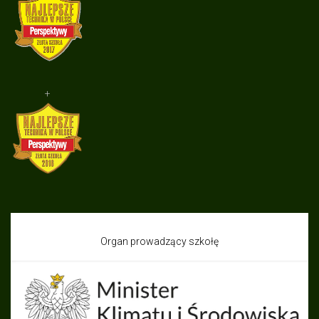
+
Organ prowadzący szkołę