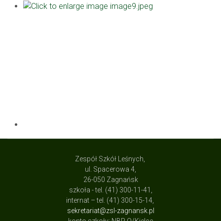
Zespół Szkół Leśnych,
ul. Spacerowa 4,
26-050 Zagnańsk
szkoła - tel. (41) 300-11-41,
internat – tel. (41) 300-15-14,
sekretariat@zsl-zagnansk.pl