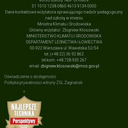
konto szkoły: NBP O/Kielce
51 1010 1238 0860 4613 9134 0000
Dane kontaktowe wizytatora sprawującego nadzór pedagogiczny
nad szkołą w imieniu
Ministra Klimatu i Środowiska
Główny wizytator Zbigniew Kłosowski
MINISTERSTWO KLIMATU I ŚRODOWISKA
DEPARTAMENT LEŚNICTWA I ŁOWIECTWA
00-922 Warszawa ul: Wawelska 52/54
tel. (+48 22) 36 92 862
tel.kom. +48 728 935 267
email:
zbigniew.klosowski@mos.gov.pl
Oświadczenie o dostępności
Polityka prywatności witryny ZSL Zagnańsk
+