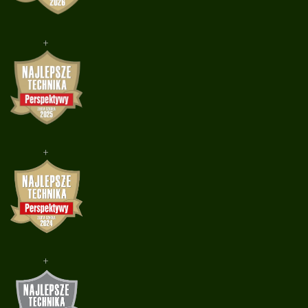
+
+
+