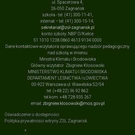
ul. Spacerowa 4,
26-050 Zagnańsk
szkoła - tel. (41) 300-11-41,
internat – tel. (41) 300-15-14,
sekretariat@zsl-zagnansk.pl
konto szkoły: NBP O/Kielce
51 1010 1238 0860 4613 9134 0000
Dane kontaktowe wizytatora sprawującego nadzór pedagogiczny
nad szkołą w imieniu
Ministra Klimatu i Środowiska
Główny wizytator Zbigniew Kłosowski
MINISTERSTWO KLIMATU I ŚRODOWISKA
DEPARTAMENT LEŚNICTWA I ŁOWIECTWA
00-922 Warszawa ul: Wawelska 52/54
tel. (+48 22) 36 92 862
tel.kom. +48 728 935 267
email:
zbigniew.klosowski@mos.gov.pl
Oświadczenie o dostępności
Polityka prywatności witryny ZSL Zagnańsk
+