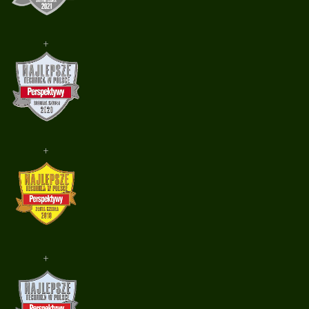
+
+
+