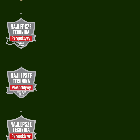
+
+
+