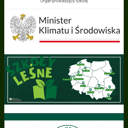
Organ prowadzący szkołę