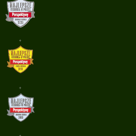
+
+
+