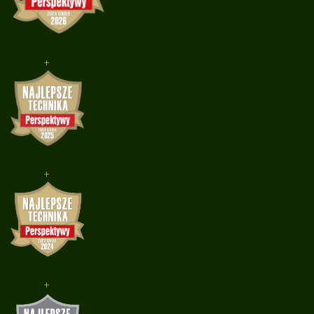
+
+
+