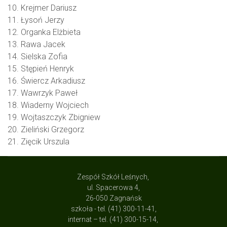
10. Krejmer Dariusz
11. Łysoń Jerzy
12. Organka Elżbieta
13. Rawa Jacek
14. Sielska Zofia
15. Stępień Henryk
16. Świercz Arkadiusz
17. Wawrzyk Paweł
18. Wiaderny Wojciech
19. Wojtaszczyk Zbigniew
20. Zieliński Grzegorz
21. Zięcik Urszula
Zespół Szkół Leśnych,
ul. Spacerowa 4,
26-050 Zagnańsk
szkoła - tel. (41) 300-11-41,
internat – tel. (41) 300-15-14,