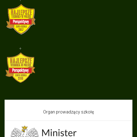
+
Organ prowadzący szkołę