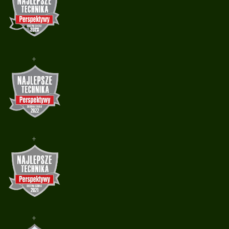
+
+
+