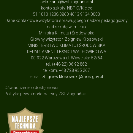
sekretariat@zsl-zagnansk.pl
konto szkoły: NBP O/Kielce
51 1010 1238 0860 4613 9134 0000
Dane kontaktowe wizytatora sprawującego nadzór pedagogiczny
nad szkołą w imieniu
Ministra Klimatu i Środowiska
Główny wizytator Zbigniew Kłosowski
MINISTERSTWO KLIMATU I ŚRODOWISKA
DEPARTAMENT LEŚNICTWA I ŁOWIECTWA
00-922 Warszawa ul: Wawelska 52/54
tel. (+48 22) 36 92 862
tel.kom. +48 728 935 267
email:
zbigniew.klosowski@mos.gov.pl
Oświadczenie o dostępności
Polityka prywatności witryny ZSL Zagnańsk
+