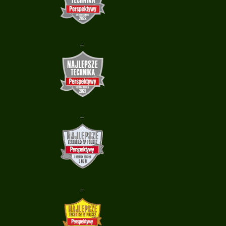
+
+
+