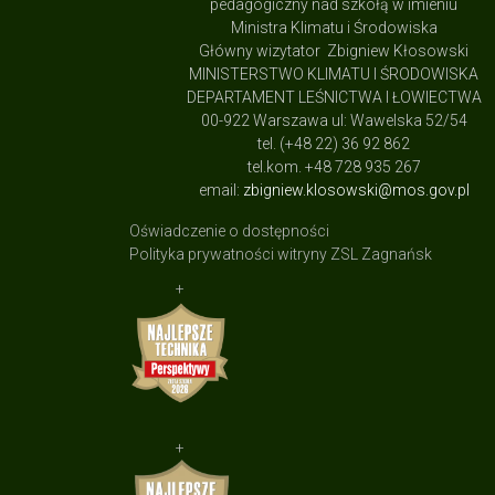
pedagogiczny nad szkołą w imieniu
Ministra Klimatu i Środowiska
Główny wizytator Zbigniew Kłosowski
MINISTERSTWO KLIMATU I ŚRODOWISKA
DEPARTAMENT LEŚNICTWA I ŁOWIECTWA
00-922 Warszawa ul: Wawelska 52/54
tel. (+48 22) 36 92 862
tel.kom. +48 728 935 267
email:
zbigniew.klosowski@mos.gov.pl
Oświadczenie o dostępności
Polityka prywatności witryny ZSL Zagnańsk
+
+