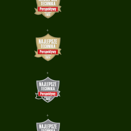
+
+
+