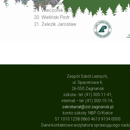
18. Tkacz Mariusz
19. Wieczorek Piotr
20. Wieliński Piotr
21. Żelezik Jarosław
Zespół Szkół Leśnych,
ul. Spacerowa 4,
26-050 Zagnańsk
szkoła - tel. (41) 300-11-41,
internat – tel. (41) 300-15-14,
sekretariat@zsl-zagnansk.pl
konto szkoły: NBP O/Kielce
51 1010 1238 0860 4613 9134 0000
Dane kontaktowe wizytatora sprawującego nad