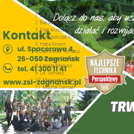
ZSZ Grzegorz Dudkowski
1. Badełek Grzegorz
2. Baradziej Norbert
3. Frąk Krzysztof
4. Grzegorczyk Krystian
5. Haba Ernest
6. Jamrożek Tomasz
7. Kubasiak Grzegorz
8. Lasota Mariusz
9. Lis Tomasz
10. Majewski Daniel
11. Misztal Damian
12. Nawara Piotr
13. Okoniewski Robert
14. Pastuszka Ernest
15. Pentela Maciej
16. Przybyła Marcin
17. Stęplewski Łukasz