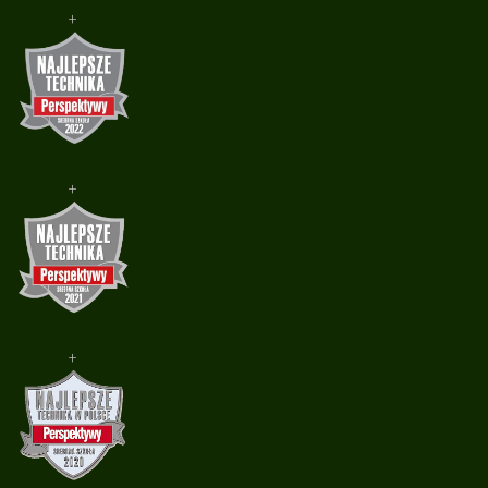
+
+
+