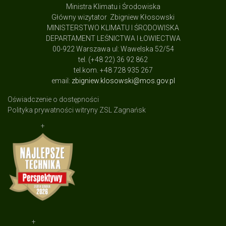
Ministra Klimatu i Środowiska
Główny wizytator Zbigniew Kłosowski
MINISTERSTWO KLIMATU I ŚRODOWISKA
DEPARTAMENT LEŚNICTWA I ŁOWIECTWA
00-922 Warszawa ul: Wawelska 52/54
tel. (+48 22) 36 92 862
tel.kom. +48 728 935 267
email:
zbigniew.klosowski@mos.gov.pl
Oświadczenie o dostępności
Polityka prywatności witryny ZSL Zagnańsk
+
+