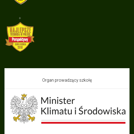
+
Organ prowadzący szkołę