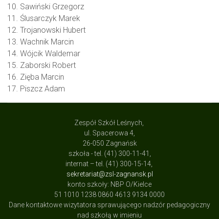
10. Sawiński Grzegorz
11. Ślusarczyk Marek
12. Trojanowski Hubert
13. Wachnik Marcin
14. Wójcik Waldemar
15. Zaborski Robert
16. Zięba Marcin
17. Piszcz Adam
Zespół Szkół Leśnych,
ul. Spacerowa 4,
26-050 Zagnańsk
szkoła - tel. (41) 300-11-41,
internat – tel. (41) 300-15-14,
sekretariat@zsl-zagnansk.pl
konto szkoły: NBP O/Kielce
51 1010 1238 0860 4613 9134 0000
Dane kontaktowe wizytatora sprawującego nadzór pedagogiczny
nad szkołą w imieniu