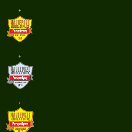
+
+
+