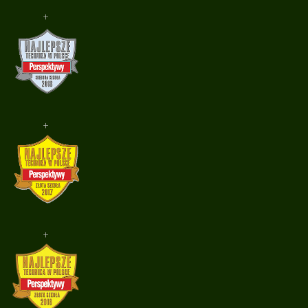
+
+
+