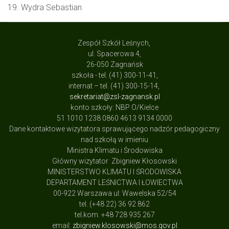
19. Wydra Sebastian
Zespół Szkół Leśnych,
ul. Spacerowa 4,
26-050 Zagnańsk
szkoła - tel. (41) 300-11-41,
internat – tel. (41) 300-15-14,
sekretariat@zsl-zagnansk.pl
konto szkoły: NBP O/Kielce
51 1010 1238 0860 4613 9134 0000
Dane kontaktowe wizytatora sprawującego nadzór pedagogiczny
nad szkołą w imieniu
Ministra Klimatu i Środowiska
Główny wizytator Zbigniew Kłosowski
MINISTERSTWO KLIMATU I ŚRODOWISKA
DEPARTAMENT LEŚNICTWA I ŁOWIECTWA
00-922 Warszawa ul: Wawelska 52/54
tel. (+48 22) 36 92 862
tel.kom. +48 728 935 267
email:
zbigniew.klosowski@mos.gov.pl