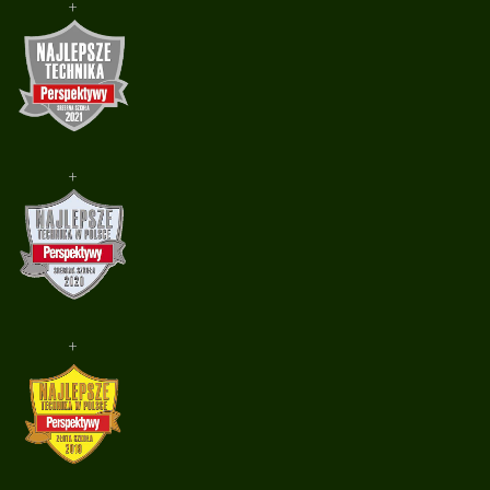
+
+
+