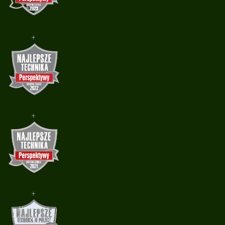
+
+
+