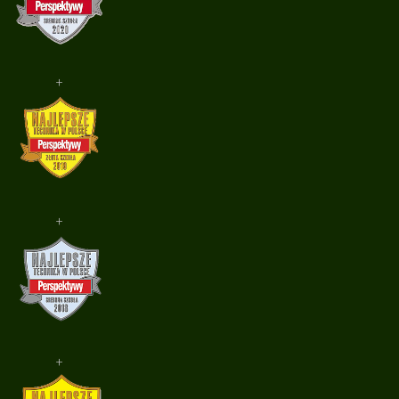
+
+
+