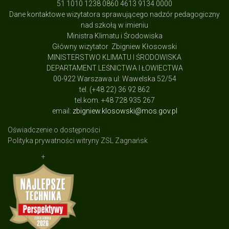
51 1010 1238 0860 4613 9134 0000
Dane kontaktowe wizytatora sprawującego nadzór pedagogiczny
nad szkołą w imieniu
Ministra Klimatu i Środowiska
Główny wizytator Zbigniew Kłosowski
MINISTERSTWO KLIMATU I ŚRODOWISKA
DEPARTAMENT LEŚNICTWA I ŁOWIECTWA
00-922 Warszawa ul: Wawelska 52/54
tel. (+48 22) 36 92 862
tel.kom. +48 728 935 267
email:
zbigniew.klosowski@mos.gov.pl
Oświadczenie o dostępności
Polityka prywatności witryny ZSL Zagnańsk
+