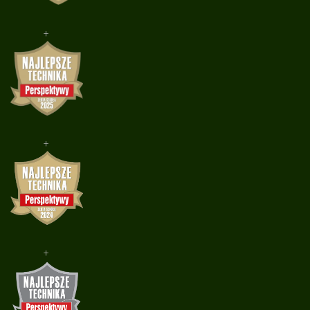
+
+
+