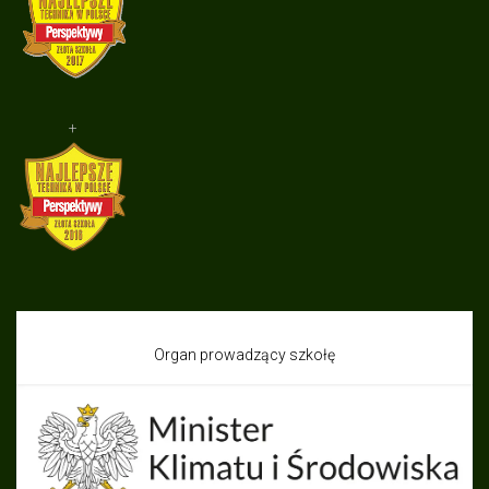
+
Organ prowadzący szkołę