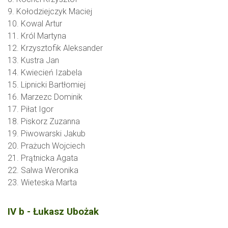
9. Kołodziejczyk Maciej
10. Kowal Artur
11. Król Martyna
12. Krzysztofik Aleksander
13. Kustra Jan
14. Kwiecień Izabela
15. Lipnicki Bartłomiej
16. Marzezc Dominik
17. Piłat Igor
18. Piskorz Zuzanna
19. Piwowarski Jakub
20. Prażuch Wojciech
21. Prątnicka Agata
22. Salwa Weronika
23. Wieteska Marta
IV b - Łukasz Ubożak