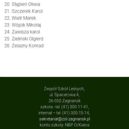
20. Stępień Oliwia
21. Szczerek Karol
22. Wiatr Marek
23. Wójcik Mikołaj
24. Zawisza karol
25. Zieliński Olgierd
26. Żelazny Konrad
Zespół Szkół Leśnych,
ul. Spacerowa 4,
26-050 Zagnańsk
szkoła - tel. (41) 300-11-41,
internat – tel. (41) 300-15-14,
sekretariat@zsl-zagnansk.pl
konto szkoły: NBP O/Kielce