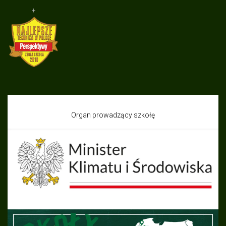
+
Organ prowadzący szkołę