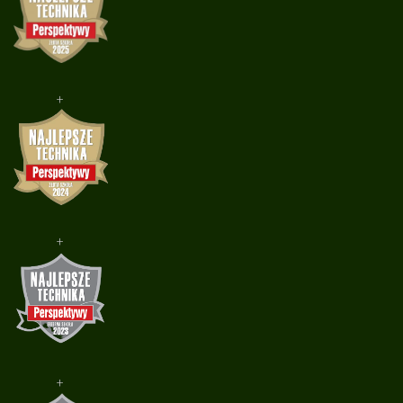
+
+
+