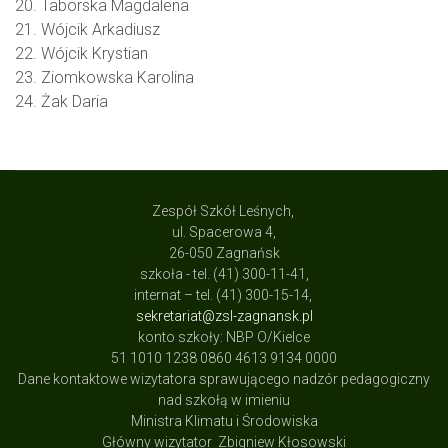
20. Taborska Magdalena
21. Wójcik Arkadiusz
22. Wójcik Krystian
23. Ziomkowska Karolina
24. Żak Daria
Zespół Szkół Leśnych,
ul. Spacerowa 4,
26-050 Zagnańsk
szkoła - tel. (41) 300-11-41,
internat – tel. (41) 300-15-14,
sekretariat@zsl-zagnansk.pl
konto szkoły: NBP O/Kielce
51 1010 1238 0860 4613 9134 0000
Dane kontaktowe wizytatora sprawującego nadzór pedagogiczny
nad szkołą w imieniu
Ministra Klimatu i Środowiska
Główny wizytator Zbigniew Kłosowski