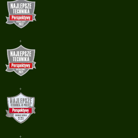
+
+
+