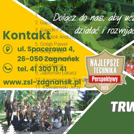
Sławomir Szostek
1. Chrobok Łukasz
2. Gajda Tomasz
3. Gajęcki Paweł
4. Gogolok Andrzej
5. Gołąb Paweł
6. Gołąb Piotr
7. Górniak Jarosław
8. Guz Marcin
9. Jabłoński Łukasz
10. Kaczmarczyk Tomasz
11. Kowalewski Jerzy
12. Król Łukasz
13. Matyśkiewicz Ilona
14. Pachuc Gerard
15. Piechowiak Jakub
16. Polczyński Marcin
17. Sroka Dariusz