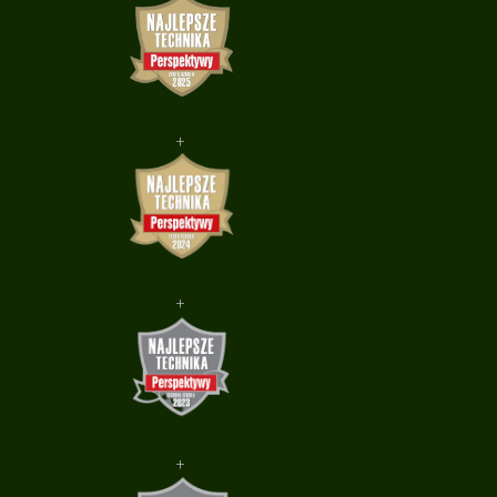
+
+
+