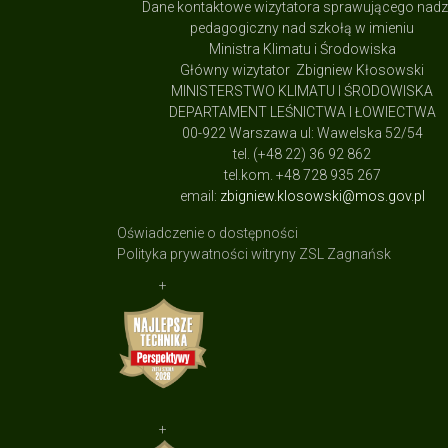
Dane kontaktowe wizytatora sprawującego nad
pedagogiczny nad szkołą w imieniu
Ministra Klimatu i Środowiska
Główny wizytator Zbigniew Kłosowski
MINISTERSTWO KLIMATU I ŚRODOWISKA
DEPARTAMENT LEŚNICTWA I ŁOWIECTWA
00-922 Warszawa ul: Wawelska 52/54
tel. (+48 22) 36 92 862
tel.kom. +48 728 935 267
email:
zbigniew.klosowski@mos.gov.pl
Oświadczenie o dostępności
Polityka prywatności witryny ZSL Zagnańsk
+
+