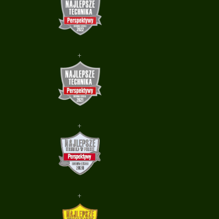
+
+
+