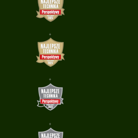
+
+
+