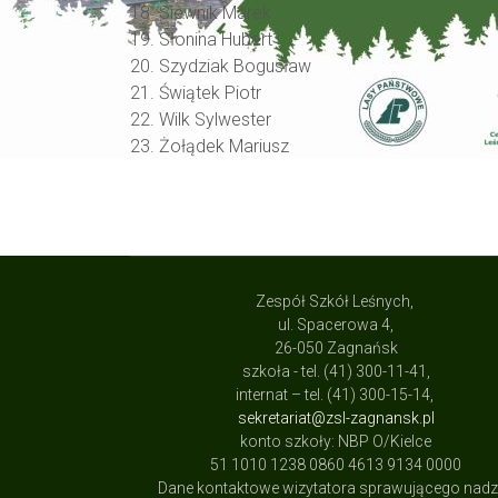
18. Siewnik Marek
19. Słonina Hubert
20. Szydziak Bogusław
21. Świątek Piotr
22. Wilk Sylwester
23. Żołądek Mariusz
Zespół Szkół Leśnych,
ul. Spacerowa 4,
26-050 Zagnańsk
szkoła - tel. (41) 300-11-41,
internat – tel. (41) 300-15-14,
sekretariat@zsl-zagnansk.pl
konto szkoły: NBP O/Kielce
51 1010 1238 0860 4613 9134 0000
Dane kontaktowe wizytatora sprawującego nad