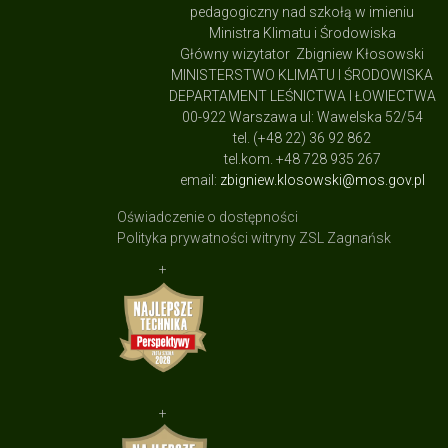
pedagogiczny nad szkołą w imieniu
Ministra Klimatu i Środowiska
Główny wizytator Zbigniew Kłosowski
MINISTERSTWO KLIMATU I ŚRODOWISKA
DEPARTAMENT LEŚNICTWA I ŁOWIECTWA
00-922 Warszawa ul: Wawelska 52/54
tel. (+48 22) 36 92 862
tel.kom. +48 728 935 267
email:
zbigniew.klosowski@mos.gov.pl
Oświadczenie o dostępności
Polityka prywatności witryny ZSL Zagnańsk
+
+