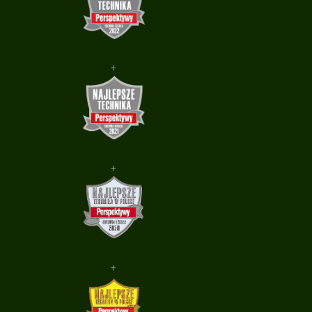
+
+
+