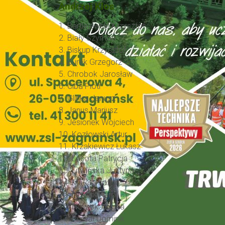
Andrzej Klos
1. Bartlejewski Krzysztof
2. Biały Szymon
3. Biskup Krzysztof
4. Burek Grzegorz
5. Chrobok Jarosław
6. Ciba Piotr
7. Glinka Janusz
8. Janus Mariusz
9. Jesionek Wojciech
10. Kozłowski Artur
11. Krzakiewicz Łukasz
12. Lasota Patrycja
13. Litwińska Justyna
14. Małek Piotr
15. Nowak Karol
16. Nowicka Maria
17. Prasał Dominik