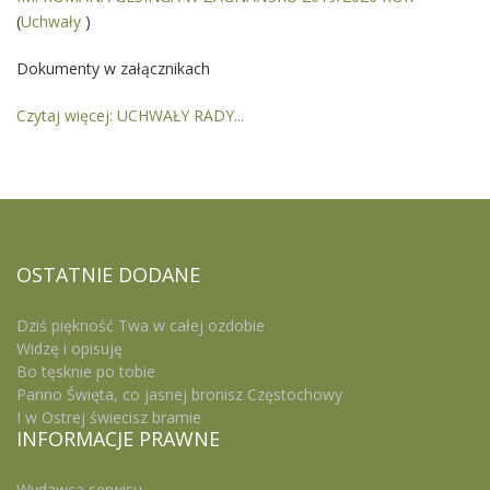
(
Uchwały
)
Dokumenty w załącznikach
Czytaj więcej: UCHWAŁY RADY...
OSTATNIE
DODANE
Dziś piękność Twa w całej ozdobie
Widzę i opisuję
Bo tęsknie po tobie
Panno Święta, co jasnej bronisz Częstochowy
I w Ostrej świecisz bramie
INFORMACJE
PRAWNE
Wydawca serwisu