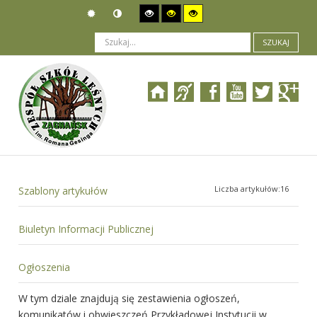
SZUKAJ
Jesteś tutaj:
Prawne podstawy działania
>
Skargi i wnioski
Liczba artykułów:16
Szablony artykułów
Biuletyn Informacji Publicznej
Ogłoszenia
W tym dziale znajdują się zestawienia ogłoszeń,
komunikatów i obwieszczeń Przykładowej Instytucji w