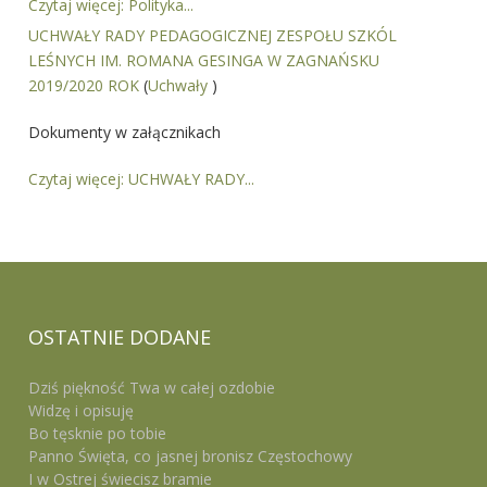
Czytaj więcej: Polityka...
UCHWAŁY RADY PEDAGOGICZNEJ ZESPOŁU SZKÓL
LEŚNYCH IM. ROMANA GESINGA W ZAGNAŃSKU
2019/2020 ROK
(
Uchwały
)
Dokumenty w załącznikach
Czytaj więcej: UCHWAŁY RADY...
OSTATNIE
DODANE
Dziś piękność Twa w całej ozdobie
Widzę i opisuję
Bo tęsknie po tobie
Panno Święta, co jasnej bronisz Częstochowy
I w Ostrej świecisz bramie