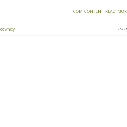
COM_CONTENT_READ_MORE
Liczb
acownicy