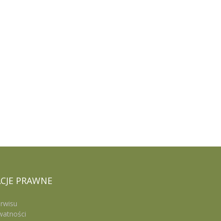
CJE
PRAWNE
rwisu
watności