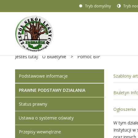
Tryb domyślny
Tryb no
Jesteś tutaj:
O Biuletynie
>
Pomoc BIP
Podstawowe informacje
Szablony ar
PRAWNE PODSTAWY DZIAŁANIA
Biuletyn Inf
Status prawny
Ogłoszenia
Ustawa o systemie oświaty
W tym dzial
Instytucji 
Przepisy wewnętrzne
oraz innych 