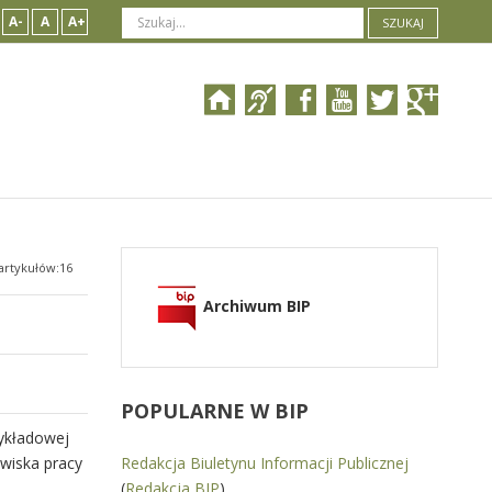
A-
A
A+
SZUKAJ
artykułów:16
Archiwum BIP
POPULARNE
W BIP
zykładowej
wiska pracy
Redakcja Biuletynu Informacji Publicznej
(
Redakcja BIP
)