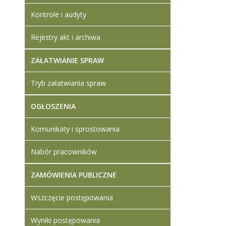
Kontrole i audyty
Rejestry akt i archiwa
ZAŁATWIANIE SPRAW
Tryb załatwiania spraw
OGŁOSZENIA
Komunikaty i sprostowania
Nabór pracowników
ZAMÓWIENIA PUBLICZNE
Wszczęcie postępowania
Wyniki postępowania