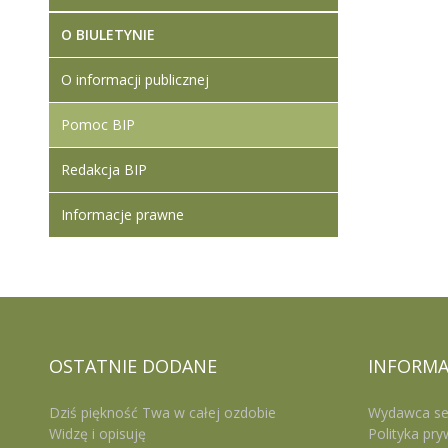
O BIULETYNIE
O informacji publicznej
Pomoc BIP
Redakcja BIP
Informacje prawne
OSTATNIE
DODANE
INFORMA
Dziś piękność Twa w całej ozdobie
Wydawca se
Widzę i opisuję
Polityka pry