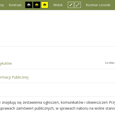
cny
Kontrast
Widok
Rozmiar czcionki
Liczba 
tykułów
ormacji Publicznej
e znajdują się zestawienia ogłoszeń, komunikatów i obwieszczeń Pr
w sprawach zamówień publicznych, w sprawach naboru na wolne stano
.