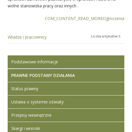
wolne stanowiska pracy oraz innych .
COM_CONTENT_READ_MOREOgłoszenia
Liczba artykułów:5
Władze i pracownicy
Podstawowe informacje
PRAWNE PODSTAWY DZIAŁANIA
Status prawny
Ustawa o systemie oświaty
Przepisy wewnętrzne
Skargi i wnioski