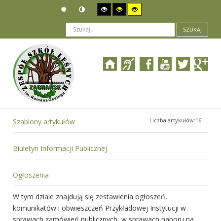
SZUKAJ
Jesteś tutaj:
Działalność
>
Rejestry akt i archiwa
Liczba artykułów:16
Szablony artykułów
Biuletyn Informacji Publicznej
Ogłoszenia
W tym dziale znajdują się zestawienia ogłoszeń,
komunikatów i obwieszczeń Przykładowej Instytucji w
sprawach zamówień publicznych, w sprawach naboru na