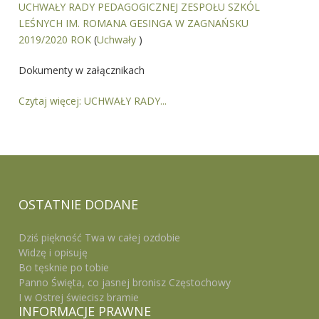
UCHWAŁY RADY PEDAGOGICZNEJ ZESPOŁU SZKÓL
LEŚNYCH IM. ROMANA GESINGA W ZAGNAŃSKU
2019/2020 ROK
(
Uchwały
)
Dokumenty w załącznikach
Czytaj więcej: UCHWAŁY RADY...
OSTATNIE
DODANE
Dziś piękność Twa w całej ozdobie
Widzę i opisuję
Bo tęsknie po tobie
Panno Święta, co jasnej bronisz Częstochowy
I w Ostrej świecisz bramie
INFORMACJE
PRAWNE