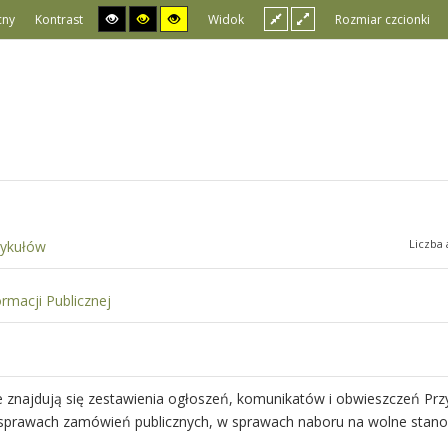
cny
Kontrast
Widok
Rozmiar czcionki
Liczba 
tykułów
ormacji Publicznej
e znajdują się zestawienia ogłoszeń, komunikatów i obwieszczeń Pr
w sprawach zamówień publicznych, w sprawach naboru na wolne stano
.