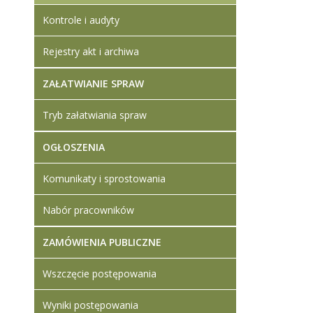
Kontrole i audyty
Rejestry akt i archiwa
ZAŁATWIANIE SPRAW
Tryb załatwiania spraw
OGŁOSZENIA
Komunikaty i sprostowania
Nabór pracowników
ZAMÓWIENIA PUBLICZNE
Wszczęcie postępowania
Wyniki postępowania