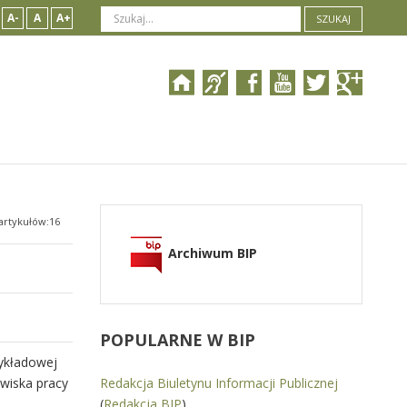
A-
A
A+
SZUKAJ
artykułów:16
Archiwum BIP
POPULARNE
W BIP
zykładowej
wiska pracy
Redakcja Biuletynu Informacji Publicznej
(
Redakcja BIP
)