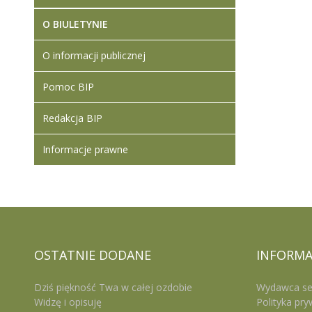
O BIULETYNIE
O informacji publicznej
Pomoc BIP
Redakcja BIP
Informacje prawne
OSTATNIE
DODANE
INFORMA
Dziś piękność Twa w całej ozdobie
Wydawca se
Widzę i opisuję
Polityka pry