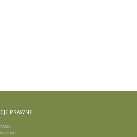
CJE
PRAWNE
rwisu
watności