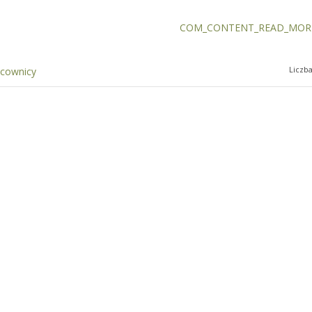
COM_CONTENT_READ_MORE
Liczb
acownicy