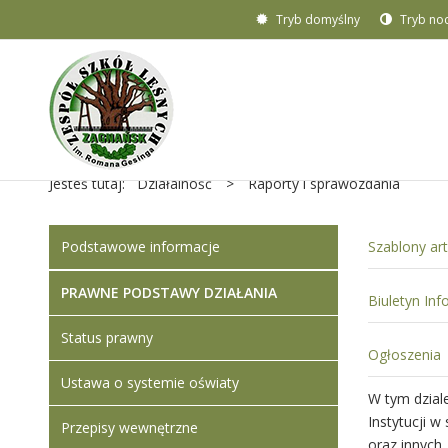
Tryb domyślny
Tryb no
Jesteś tutaj:
Działalność
>
Raporty i sprawozdania
Podstawowe informacje
Szablony ar
PRAWNE PODSTAWY DZIAŁANIA
Biuletyn Inf
Status prawny
Ogłoszenia
Ustawa o systemie oświaty
W tym dzial
Instytucji 
Przepisy wewnętrzne
oraz innych 