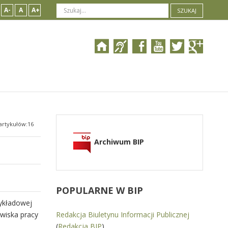
A-
A
A+
SZUKAJ
artykułów:16
Archiwum BIP
POPULARNE
W BIP
zykładowej
wiska pracy
Redakcja Biuletynu Informacji Publicznej
(
Redakcja BIP
)