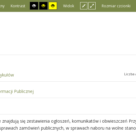
cny
Kontrast
Widok
Rozmiar czcionki
Liczba 
tykułów
ormacji Publicznej
e znajdują się zestawienia ogłoszeń, komunikatów i obwieszczeń Pr
w sprawach zamówień publicznych, w sprawach naboru na wolne stano
.