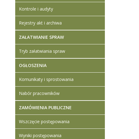
Kontrole i audyty
Rejestry akt i archiwa
ZAŁATWIANIE SPRAW
Tryb załatwiania spraw
OGŁOSZENIA
Komunikaty i sprostowania
Nabór pracowników
ZAMÓWIENIA PUBLICZNE
Wszczęcie postępowania
Wyniki postępowania