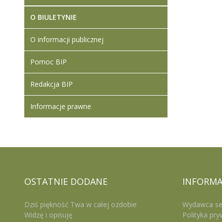
O BIULETYNIE
O informacji publicznej
Pomoc BIP
Redakcja BIP
Informacje prawne
OSTATNIE
DODANE
INFORMA
Dziś piękność Twa w całej ozdobie
Wydawca se
Widzę i opisuję
Polityka pry