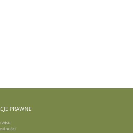
CJE
PRAWNE
rwisu
watności