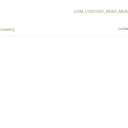
COM_CONTENT_READ_MORE
Liczb
acownicy