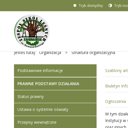
Tryb domyślny
Tryb no
Jesteś tutaj:
Organizacja
>
Struktura organizacyjna
Podstawowe informacje
Szablony ar
PRAWNE PODSTAWY DZIAŁANIA
Biuletyn Inf
Status prawny
Ogłoszenia
Ustawa o systemie oświaty
W tym dzial
Instytucji 
Przepisy wewnętrzne
oraz innych 