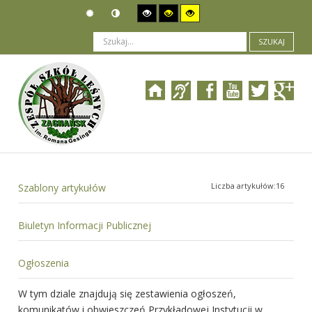
SZUKAJ
Jesteś tutaj:
Prawne podstawy działania
>
Ustawa o systemie oświaty
Liczba artykułów:16
Szablony artykułów
Biuletyn Informacji Publicznej
Ogłoszenia
W tym dziale znajdują się zestawienia ogłoszeń,
komunikatów i obwieszczeń Przykładowej Instytucji w