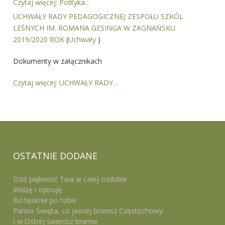
Czytaj więcej: Polityka...
UCHWAŁY RADY PEDAGOGICZNEJ ZESPOŁU SZKÓL
LEŚNYCH IM. ROMANA GESINGA W ZAGNAŃSKU
2019/2020 ROK
(
Uchwały
)
Dokumenty w załącznikach
Czytaj więcej: UCHWAŁY RADY...
OSTATNIE
DODANE
Dziś piękność Twa w całej ozdobie
Widzę i opisuję
Bo tęsknie po tobie
Panno Święta, co jasnej bronisz Częstochowy
I w Ostrej świecisz bramie