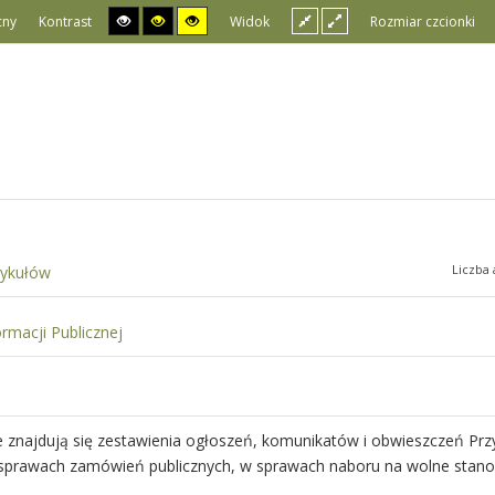
cny
Kontrast
Widok
Rozmiar czcionki
Liczba 
tykułów
ormacji Publicznej
e znajdują się zestawienia ogłoszeń, komunikatów i obwieszczeń Pr
w sprawach zamówień publicznych, w sprawach naboru na wolne stano
.