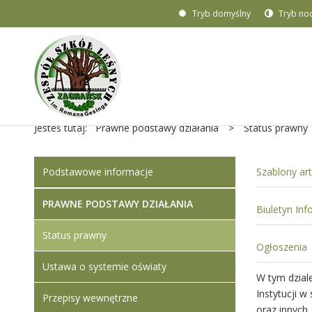
Tryb domyślny
Tryb no
Jesteś tutaj:
Prawne podstawy działania
>
Status prawny
Podstawowe informacje
Szablony ar
PRAWNE PODSTAWY DZIAŁANIA
Biuletyn Inf
Status prawny
Ogłoszenia
Ustawa o systemie oświaty
W tym dzial
Instytucji 
Przepisy wewnętrzne
oraz innych 