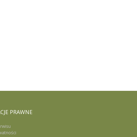
CJE
PRAWNE
rwisu
watności