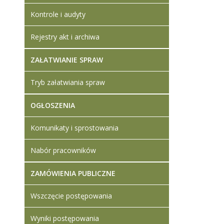
Kontrole i audyty
Rejestry akt i archiwa
ZAŁATWIANIE SPRAW
Tryb załatwiania spraw
OGŁOSZENIA
Komunikaty i sprostowania
Nabór pracowników
ZAMÓWIENIA PUBLICZNE
Wszczęcie postępowania
Wyniki postępowania