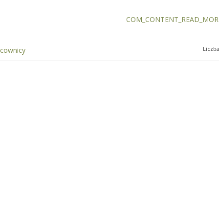
COM_CONTENT_READ_MORE
Liczb
acownicy