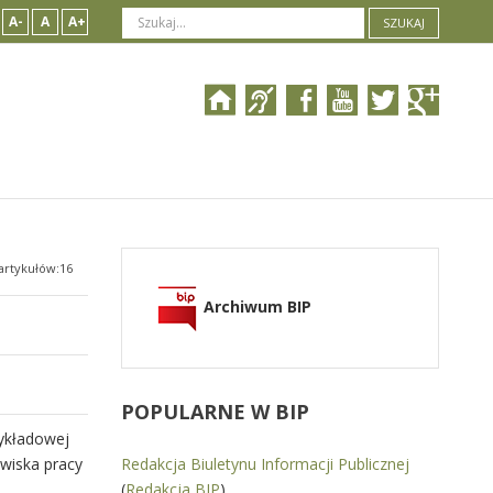
A-
A
A+
SZUKAJ
artykułów:16
Archiwum BIP
POPULARNE
W BIP
zykładowej
wiska pracy
Redakcja Biuletynu Informacji Publicznej
(
Redakcja BIP
)