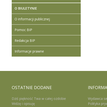
O BIULETYNIE
O informacji publicznej
Pomoc BIP
Redakcja BIP
Informacje prawne
OSTATNIE
DODANE
INFORMA
Dziś piękność Twa w całej ozdobie
Wydawca se
Widzę i opisuję
Polityka pry