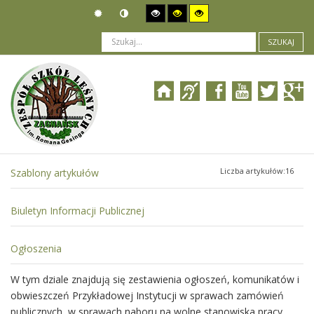
SZUKAJ
Jesteś tutaj:
Prawne podstawy działania
>
Skargi i wnioski
Liczba artykułów:16
Szablony artykułów
Biuletyn Informacji Publicznej
Ogłoszenia
W tym dziale znajdują się zestawienia ogłoszeń, komunikatów i
obwieszczeń Przykładowej Instytucji w sprawach zamówień
publicznych, w sprawach naboru na wolne stanowiska pracy