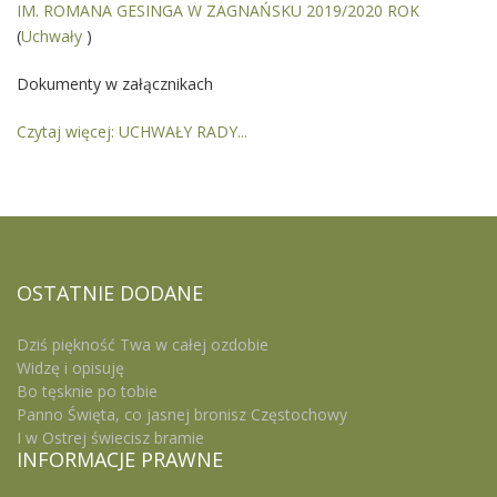
IM. ROMANA GESINGA W ZAGNAŃSKU 2019/2020 ROK
(
Uchwały
)
Dokumenty w załącznikach
Czytaj więcej: UCHWAŁY RADY...
OSTATNIE
DODANE
Dziś piękność Twa w całej ozdobie
Widzę i opisuję
Bo tęsknie po tobie
Panno Święta, co jasnej bronisz Częstochowy
I w Ostrej świecisz bramie
INFORMACJE
PRAWNE