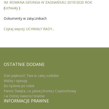
IM. ROMANA GESINGA W ZAGNAŃSKU 2019/2020 ROK
(
Uchwały
)
Dokumenty w załącznikach
Czytaj więcej: UCHWAŁY RADY...
OSTATNIE
DODANE
Dziś piękność Twa w całej ozdobie
Widzę i opisuję
Bo tęsknie po tobie
Panno Święta, co jasnej bronisz Częstochowy
I w Ostrej świecisz bramie
INFORMACJE
PRAWNE