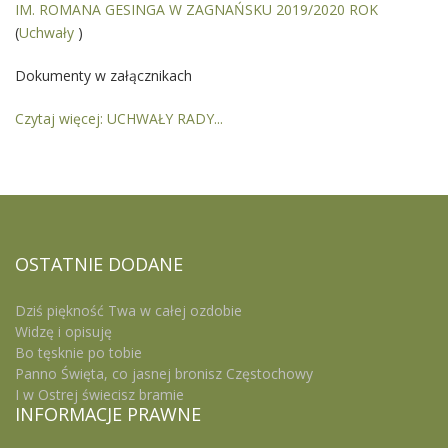
IM. ROMANA GESINGA W ZAGNAŃSKU 2019/2020 ROK
(
Uchwały
)
Dokumenty w załącznikach
Czytaj więcej: UCHWAŁY RADY...
OSTATNIE
DODANE
Dziś piękność Twa w całej ozdobie
Widzę i opisuję
Bo tęsknie po tobie
Panno Święta, co jasnej bronisz Częstochowy
I w Ostrej świecisz bramie
INFORMACJE
PRAWNE