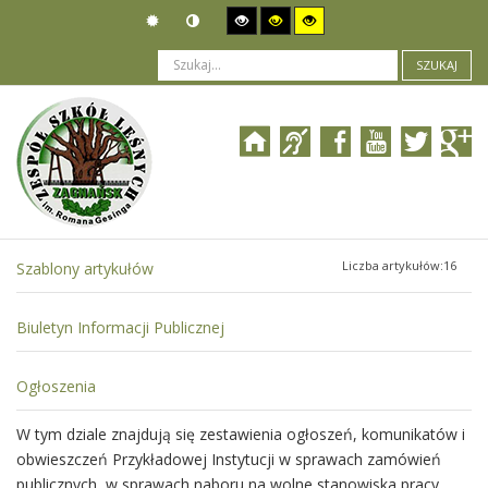
SZUKAJ
Jesteś tutaj:
Załatwianie spraw
>
Tryb załatwiania spraw
Liczba artykułów:16
Szablony artykułów
Biuletyn Informacji Publicznej
Ogłoszenia
W tym dziale znajdują się zestawienia ogłoszeń, komunikatów i
obwieszczeń Przykładowej Instytucji w sprawach zamówień
publicznych, w sprawach naboru na wolne stanowiska pracy