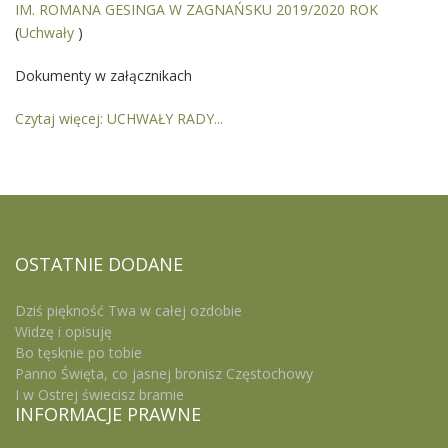
IM. ROMANA GESINGA W ZAGNAŃSKU 2019/2020 ROK
(
Uchwały
)
Dokumenty w załącznikach
Czytaj więcej: UCHWAŁY RADY...
OSTATNIE
DODANE
Dziś piękność Twa w całej ozdobie
Widzę i opisuję
Bo tęsknie po tobie
Panno Święta, co jasnej bronisz Częstochowy
I w Ostrej świecisz bramie
INFORMACJE
PRAWNE