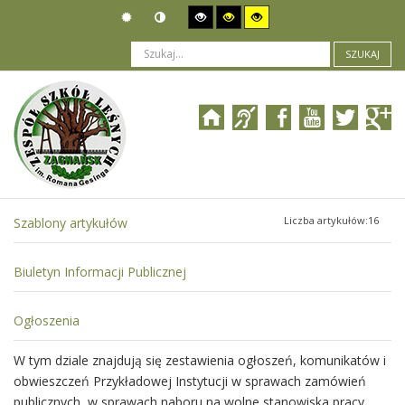
SZUKAJ
Jesteś tutaj:
Działalność
>
Raporty i sprawozdania
Liczba artykułów:16
Szablony artykułów
Biuletyn Informacji Publicznej
Ogłoszenia
W tym dziale znajdują się zestawienia ogłoszeń, komunikatów i
obwieszczeń Przykładowej Instytucji w sprawach zamówień
publicznych, w sprawach naboru na wolne stanowiska pracy