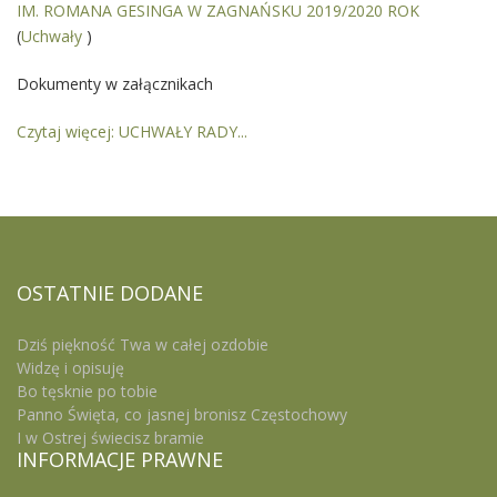
IM. ROMANA GESINGA W ZAGNAŃSKU 2019/2020 ROK
(
Uchwały
)
Dokumenty w załącznikach
Czytaj więcej: UCHWAŁY RADY...
OSTATNIE
DODANE
Dziś piękność Twa w całej ozdobie
Widzę i opisuję
Bo tęsknie po tobie
Panno Święta, co jasnej bronisz Częstochowy
I w Ostrej świecisz bramie
INFORMACJE
PRAWNE