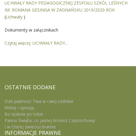
UCHWAŁY RADY PEDAGOGICZNEJ ZESPOŁU SZKÓL LEŚNYCH
IM. ROMANA GESINGA W ZAGNAŃSKU 2019/2020 ROK
(
Uchwały
)
Dokumenty w załącznikach
Czytaj więcej: UCHWAŁY RADY...
OSTATNIE
DODANE
Dziś piękność Twa w całej ozdobie
Widzę i opisuję
Bo tęsknie po tobie
Panno Święta, co jasnej bronisz Częstochowy
I w Ostrej świecisz bramie
INFORMACJE
PRAWNE