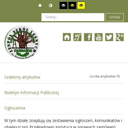
SZUKAJ
Jesteś tutaj:
Prawne podstawy działania
>
Ustawa o systemie oświaty
Liczba artykułów:16
Szablony artykułów
Biuletyn Informacji Publicznej
Ogłoszenia
W tym dziale znajdują się zestawienia ogłoszeń, komunikatów i
obwieszczeń Przykładowej Instytucji w sprawach zamówień