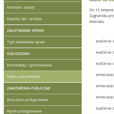
Kontrole i audyty
Do 12 sierpnia
Zagnańsku prz
Rejestry akt i archiwa
internatu
ZAŁATWIANIE SPRAW
NABÓR NA 
Tryb załatwiania spraw
NABÓR NA 
OGŁOSZENIA
NABÓR NA 
Komunikaty i sprostowania
WYNIK NAB
Nabór pracowników
WYNIK NABO
ZAMÓWIENIA PUBLICZNE
WYNIK NAB
Wszczęcie postępowania
NABÓR NA 
Wyniki postępowania