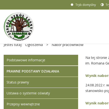
Tryb domyślny
Tr
Jesteś tutaj:
Ogłoszenia
>
Nabór pracowników
Na tej stronie
Podstawowe informacje
im. Romana Ge
PRAWNE PODSTAWY DZIAŁANIA
Wynik naboru
Status prawny
24.08.2022 r.
stanowisko ps
Ustawa o systemie oświaty
Wynik naboru
Przepisy wewnętrzne