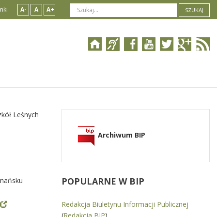
nki
A-
A
A+
SZUKAJ
zkół Leśnych
Archiwum BIP
POPULARNE
W BIP
gnańsku
Redakcja Biuletynu Informacji Publicznej
(
Redakcja BIP
)