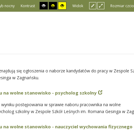
yb nocny
Kontrast
Widok
Rozmiar czcio
 znajdują się ogłoszenia o naborze kandydatów do pracy w Zespole S
singa w Zagnańsku.
 na wolne stanowisko - psycholog szkolny
 w wyniku postępowania w sprawie naboru pracownika na wolne
ycholog szkolny w Zespole Szkół Leśnych im. Romana Gesinga w Za
 na wolne stanowisko - nauczyciel wychowania fizycznego