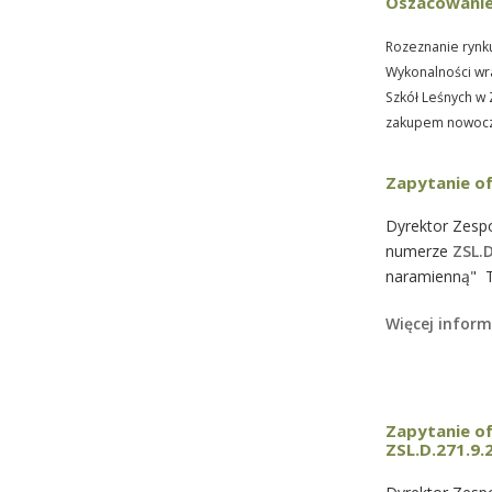
Oszacowanie
Rozeznanie rynk
Wykonalności wra
Szkół Leśnych w
zakupem nowocz
Zapytanie o
Dyrektor Zespo
numerze
ZSL.
naramienną" T
Więcej inform
Zapytanie of
ZSL.D.271.9.