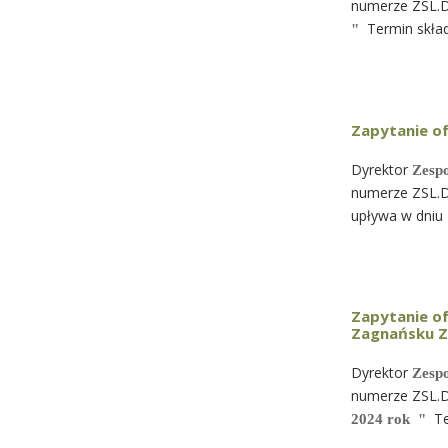
numerze ZSL.D
Termin skład
"
Zapytanie o
Dyrektor
Zesp
numerze ZSL.D
upływa w dniu
Zapytanie o
Zagnańsku ZS
Dyrektor
Zesp
numerze ZSL.D
Te
2024 rok "