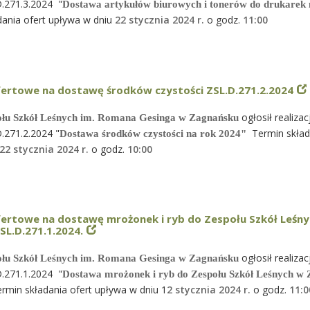
.271.3.2024 "
Dostawa artykułów biurowych i tonerów do drukarek
ania ofert upływa w dniu
22 stycznia 2024 r.
o godz.
11
:00
fertowe na dostawę środków czystości ZSL.D.271.2.2024
ogłosił realiza
ołu Szkół Leśnych im. Romana Gesinga w Zagnańsku
.271.2.2024 "
Termin skład
Dostawa środków czystości na rok 2024"
22 stycznia 2024 r.
o godz.
10
:00
fertowe na dostawę mrożonek i ryb do Zespołu Szkół Leśn
L.D.271.1.2024.
ogłosił realizac
ołu Szkół Leśnych im. Romana Gesinga w Zagnańsku
.271.1.2024 "
Dostawa
mrożonek i ryb do Zespołu Szkół Leśnych w
rmin składania ofert upływa w dniu 1
2 stycznia 2024 r.
o godz.
11
:0