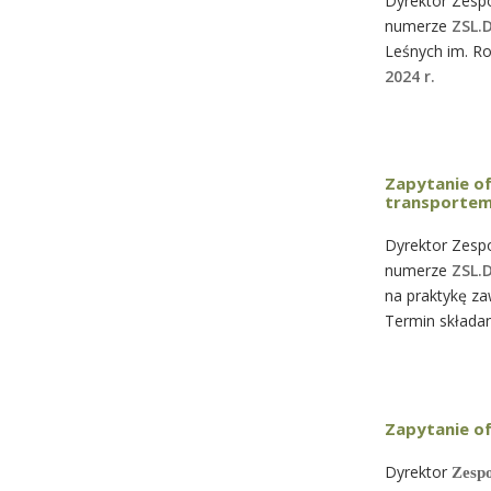
Dyrektor Zespo
numerze
ZSL.
Leśnych im. R
2024 r.
Zapytanie o
transportem
Dyrektor Zespo
numerze
ZSL.
na praktykę z
Termin składan
Zapytanie of
Dyrektor
Zesp