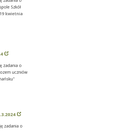
ę zadania o
spole Szkół
19 kwietnia
z
24
ę zadania o
ewozem uczniów
gnańsku"
.3.2024
ję zadania o