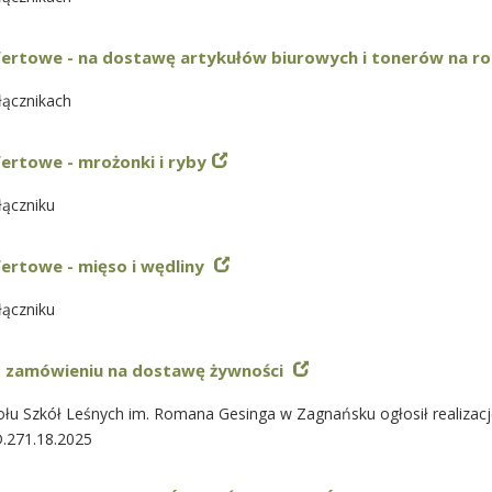
fertowe - na dostawę artykułów biurowych i tonerów na r
łącznikach
ertowe - mrożonki i ryby
łączniku
ertowe - mięso i wędliny
łączniku
o zamówieniu na dostawę żywności
łu Szkół Leśnych im. Romana Gesinga w Zagnańsku ogłosił realizacj
.271.18.2025