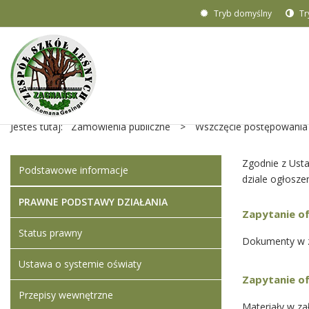
Tryb domyślny
Tr
Jesteś tutaj:
Zamówienia publiczne
>
Wszczęcie postępowania
Zgodnie z Usta
Podstawowe informacje
dziale ogłosze
PRAWNE PODSTAWY DZIAŁANIA
Zapytanie o
Status prawny
Dokumenty w z
Ustawa o systemie oświaty
Zapytanie of
Przepisy wewnętrzne
Materiały w za