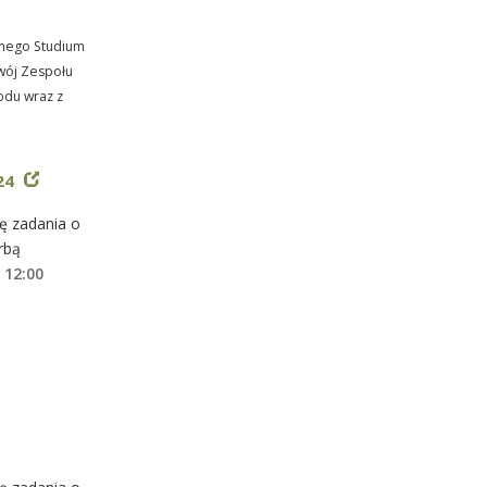
łnego Studium
zwój Zespołu
odu wraz z
024
ę zadania o
rbą
 12:00