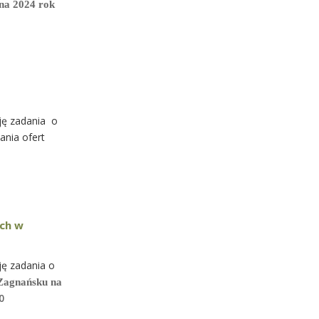
 na 2024 rok
cję zadania o
ania ofert
ych w
ję zadania o
 Zagnańsku
na
0