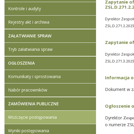
Zapytanie o
ZSL.D.271.2.
Kontrole i audyty
Dyrektor Zespołu
Rejestry akt i archiwa
ZSL.D.271.2.202
ZAŁATWIANIE SPRAW
Zapytanie of
Tryb załatwiania spraw
Dyrektor Zespołu
ZSL.D.271.3.202
OGŁOSZENIA
Komunikaty i sprostowania
Informacja o
Dokument w za
Nabór pracowników
ZAMÓWIENIA PUBLICZNE
Ogłoszenie o
Wszczęcie postępowania
Dyrektor
Zesp
o numerze
ZSL
Wyniki postępowania