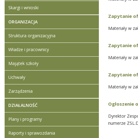
Skargi i wnioski
Zapytanie o
ORGANIZACJA
Materiały w za
Struktura organizacyjna
Zapytanie of
Władze i pracownicy
Materiały w za
Majątek szkoły
Zapytanie of
Uchwały
Materiały w za
Zarządzenia
Ogłoszenie 
DZIAŁALNOŚĆ
Dyrektor Zespo
Plany i programy
numerze ZSL.D
Raporty i sprawozdania