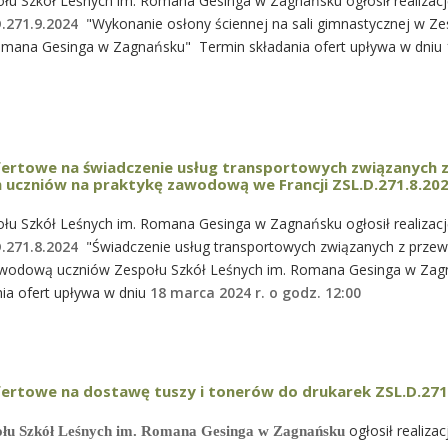
łu Szkół Leśnych im. Romana Gesinga w Zagnańsku ogłosił realizacj
D.271.9.2024
"Wykonanie osłony ściennej na sali gimnastycznej w Ze
omana Gesinga w Zagnańsku" Termin składania ofert upływa w dniu
fertowe na świadczenie usług transportowych związanych 
 uczniów na praktykę zawodową we Francji ZSL.D.271.8.20
łu Szkół Leśnych im. Romana Gesinga w Zagnańsku ogłosił realizacj
D.271.8.2024
"Świadczenie usług transportowych związanych z prz
awodową uczniów Zespołu Szkół Leśnych im. Romana Gesinga w Za
ia ofert upływa w dniu
18 marca 2024 r. o godz. 12:00
ertowe na dostawę tuszy i tonerów do drukarek ZSL.D.271
ogłosił realizac
ołu Szkół Leśnych im. Romana Gesinga w Zagnańsku