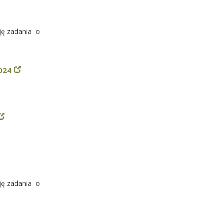
cję zadania o
024
cję zadania o