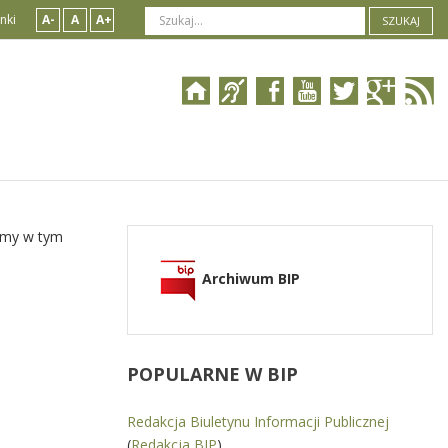
nki
A-
A
A+
SZUKAJ
jemy w tym
Archiwum BIP
POPULARNE
W BIP
Redakcja Biuletynu Informacji Publicznej
(
Redakcja BIP
)