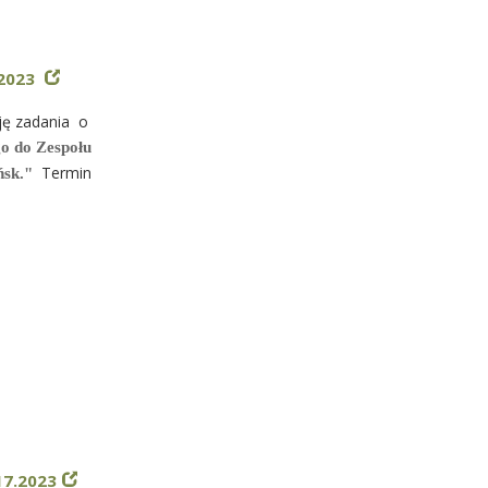
.2023
cję zadania o
o do Zespołu
Termin
ńsk.
"
17.2023