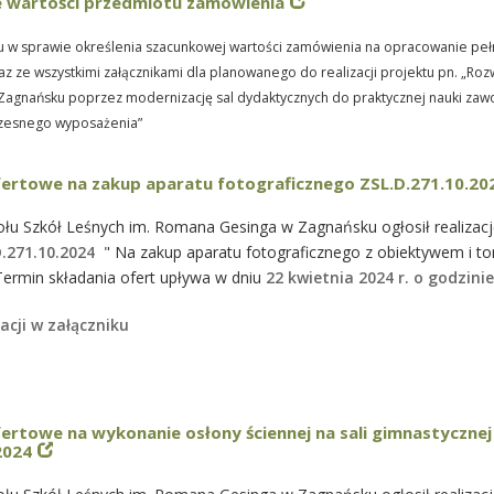
 wartości przedmiotu zamówienia
u w sprawie określenia szacunkowej wartości zamówienia na opracowanie pe
z ze wszystkimi załącznikami dla planowanego do realizacji projektu pn. „Ro
 Zagnańsku poprzez modernizację sal dydaktycznych do praktycznej nauki zaw
esnego wyposażenia”
fertowe na zakup aparatu fotograficznego ZSL.D.271.10.2
łu Szkół Leśnych im. Romana Gesinga w Zagnańsku ogłosił realizacj
D.271.10.2024
" Na zakup aparatu fotograficznego z obiektywem i to
ermin składania ofert upływa w dniu
22 kwietnia 2024 r. o godzinie
acji w załączniku
ertowe na wykonanie osłony ściennej na sali gimnastycznej
2024