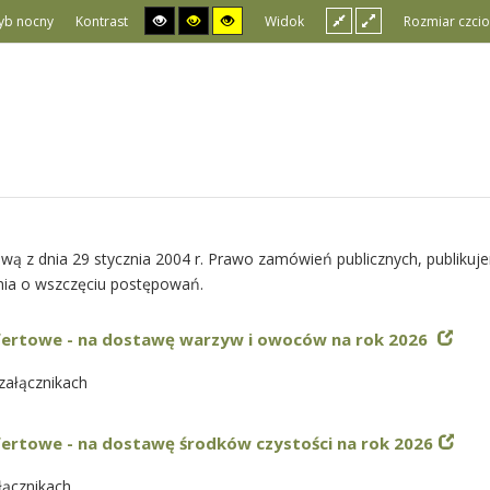
yb nocny
Kontrast
Widok
Rozmiar czcio
wą z dnia 29 stycznia 2004 r. Prawo zamówień publicznych, publiku
nia o wszczęciu postępowań.
fertowe - na dostawę warzyw i owoców na rok 2026
ałącznikach
ertowe - na dostawę środków czystości na rok 2026
łącznikach