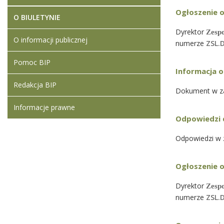
Ogłoszenie o
O BIULETYNIE
Dyrektor
Zesp
O informacji publicznej
numerze
ZSL.D
Pomoc BIP
Informacja o
Redakcja BIP
Dokument w za
Informacje prawne
Odpowiedzi 
Odpowiedzi w 
Ogłoszenie o
Dyrektor
Zesp
numerze
ZSL.D