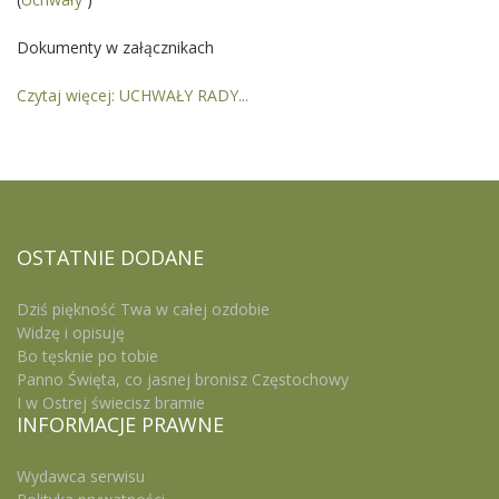
Dokumenty w załącznikach
Czytaj więcej: UCHWAŁY RADY...
OSTATNIE
DODANE
Dziś piękność Twa w całej ozdobie
Widzę i opisuję
Bo tęsknie po tobie
Panno Święta, co jasnej bronisz Częstochowy
I w Ostrej świecisz bramie
INFORMACJE
PRAWNE
Wydawca serwisu