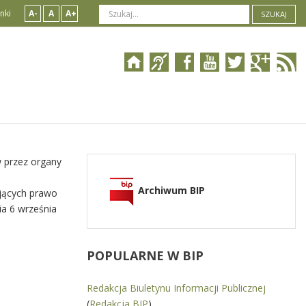
nki
A-
A
A+
SZUKAJ
 przez organy
Archiwum BIP
ujących prawo
ia 6 września
POPULARNE
W BIP
Redakcja Biuletynu Informacji Publicznej
(
Redakcja BIP
)