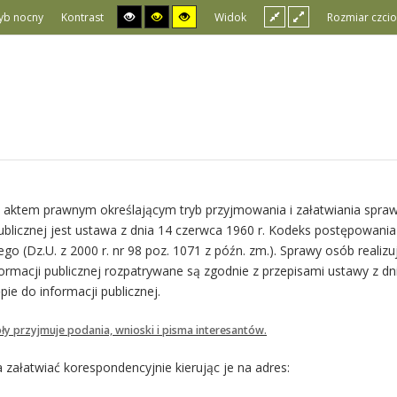
yb nocny
Kontrast
Widok
Rozmiar czcio
ktem prawnym określającym tryb przyjmowania i załatwiania spraw
publicznej jest ustawa z dnia 14 czerwca 1960 r. Kodeks postępowania
ego (Dz.U. z 2000 r. nr 98 poz. 1071 z późn. zm.). Sprawy osób realiz
ormacji publicznej rozpatrywane są zgodnie z przepisami ustawy z dn
pie do informacji publicznej.
ły przyjmuje podania, wnioski i pisma interesantów.
ałatwiać korespondencyjnie kierując je na adres: