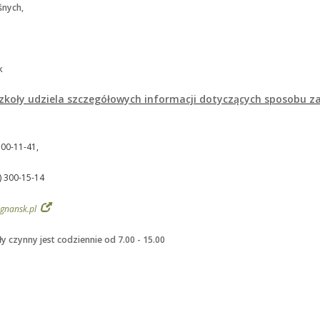
śnych,
k
zkoły udziela szczegółowych informacji dotyczących sposobu z
 300-11-41,
1) 300-15-14
agnansk.pl
ły czynny jest codziennie od 7.00 - 15.00