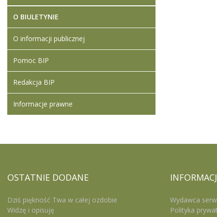
O BIULETYNIE
O informacji publicznej
Pomoc BIP
Redakcja BIP
Informacje prawne
OSTATNIE
DODANE
INFORMACJ
Dziś piękność Twa w całej ozdobie
Wydawca serw
Widzę i opisuję
Polityka prywa