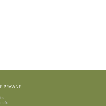
E
PRAWNE
isu
tności