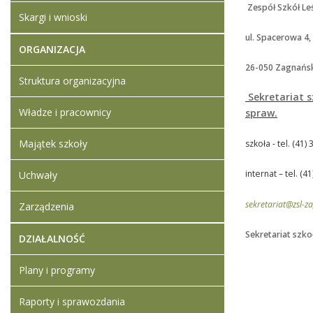
Zespół Szkół Le
Skargi i wnioski
ul. Spacerowa 4,
ORGANIZACJA
26-050 Zagnańs
Struktura organizacyjna
Sekretariat s
Władze i pracownicy
spraw.
Majątek szkoły
szkoła - tel. (41)
internat – tel. (4
Uchwały
sekretariat@zsl-z
Zarządzenia
Sekretariat szko
DZIAŁALNOŚĆ
Plany i programy
Raporty i sprawozdania