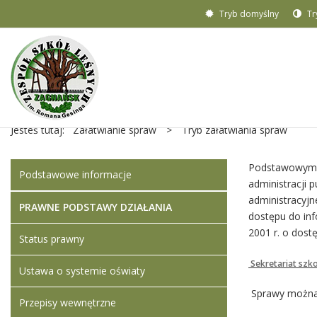
Tryb domyślny
Tr
Jesteś tutaj:
Załatwianie spraw
>
Tryb załatwiania spraw
Podstawowym a
Podstawowe informacje
administracji 
administracyjn
PRAWNE PODSTAWY DZIAŁANIA
dostępu do inf
2001 r. o dostę
Status prawny
Sekretariat szko
Ustawa o systemie oświaty
Sprawy można z
Przepisy wewnętrzne