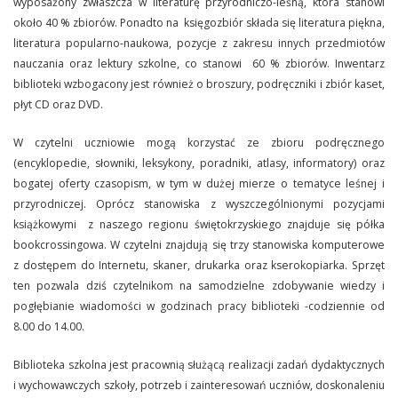
wyposażony zwłaszcza w literaturę przyrodniczo-leśną, która stanowi
około 40 % zbiorów. Ponadto na księgozbiór składa się literatura piękna,
literatura popularno-naukowa, pozycje z zakresu innych przedmiotów
nauczania oraz lektury szkolne, co stanowi 60 % zbiorów. Inwentarz
biblioteki wzbogacony jest również o broszury, podręczniki i zbiór kaset,
płyt CD oraz DVD.
W czytelni uczniowie mogą korzystać ze zbioru podręcznego
(encyklopedie, słowniki, leksykony, poradniki, atlasy, informatory) oraz
bogatej oferty czasopism, w tym w dużej mierze o tematyce leśnej i
przyrodniczej. Oprócz stanowiska z wyszczególnionymi pozycjami
książkowymi z naszego regionu świętokrzyskiego znajduje się półka
bookcrossingowa. W czytelni znajdują się trzy stanowiska komputerowe
z dostępem do Internetu, skaner, drukarka oraz kserokopiarka. Sprzęt
ten pozwala dziś czytelnikom na samodzielne zdobywanie wiedzy i
pogłębianie wiadomości w godzinach pracy biblioteki -codziennie od
8.00 do 14.00.
Biblioteka szkolna jest pracownią służącą realizacji zadań dydaktycznych
i wychowawczych szkoły, potrzeb i zainteresowań uczniów, doskonaleniu