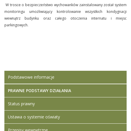
W trosce o bezpieczeństwo wychowanków zainstalowany został system
monitoringu umożliwiający kontrolowanie wszystkich kondygnacji
wewnątrz budynku oraz całego otoczenia internatu i miejsc
parkingowych.
Podstawowe informacje
PRAWNE PODSTAWY DZIAŁANIA
Status prawny
Ustawa o systemie oświaty
Przepisy wewnętrzne