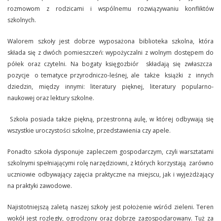
rozmowom z rodzicami i wspólnemu rozwiązywaniu konfliktów
szkolnych.
Walorem szkoły jest dobrze wyposażona biblioteka szkolna, która
składa się z dwóch pomieszczeń: wypożyczalni z wolnym dostępem do
półek oraz czytelni. Na bogaty księgozbiór składają się zwłaszcza
pozycje o tematyce przyrodniczo-leśnej, ale także książki z innych
dziedzin, między innymi: literatury pięknej, literatury popularno-
naukowej oraz lektury szkolne.
Szkoła posiada także piękną, przestronną aulę, w której odbywają się
wszystkie uroczystości szkolne, przedstawienia czy apele.
Ponadto szkoła dysponuje zapleczem gospodarczym, czyli warsztatami
szkolnymi spełniającymi rolę narzędziowni, z których korzystają zarówno
uczniowie odbywający zajęcia praktyczne na miejscu, jak i wyjeżdżający
na praktyki zawodowe.
Najistotniejszą zaletą naszej szkoły jest położenie wśród zieleni. Teren
wokół jest rozległy, ogrodzony oraz dobrze zagospodarowany. Tuż za