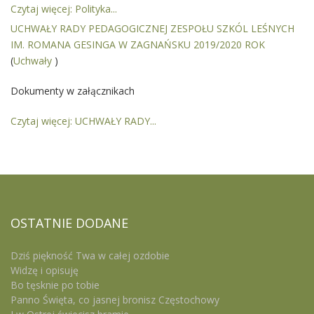
Czytaj więcej: Polityka...
UCHWAŁY RADY PEDAGOGICZNEJ ZESPOŁU SZKÓL LEŚNYCH
IM. ROMANA GESINGA W ZAGNAŃSKU 2019/2020 ROK
(
Uchwały
)
Dokumenty w załącznikach
Czytaj więcej: UCHWAŁY RADY...
OSTATNIE
DODANE
Dziś piękność Twa w całej ozdobie
Widzę i opisuję
Bo tęsknie po tobie
Panno Święta, co jasnej bronisz Częstochowy