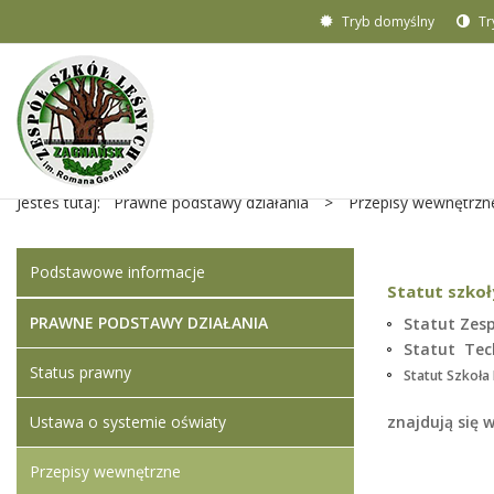
Tryb domyślny
Tr
Jesteś tutaj:
Prawne podstawy działania
>
Przepisy wewnętrzn
Podstawowe informacje
Statut szkoł
PRAWNE PODSTAWY DZIAŁANIA
Statut Zes
Statut Te
Status prawny
Statut Szkoł
Ustawa o systemie oświaty
znajdują się 
Przepisy wewnętrzne