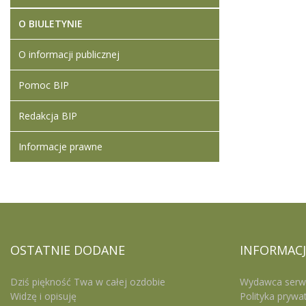
O BIULETYNIE
O informacji publicznej
Pomoc BIP
Redakcja BIP
Informacje prawne
OSTATNIE
DODANE
INFORMACJ
Dziś piękność Twa w całej ozdobie
Wydawca serw
Widzę i opisuję
Polityka prywa