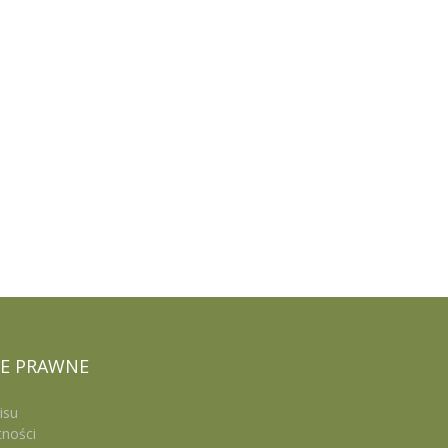
E
PRAWNE
isu
tności