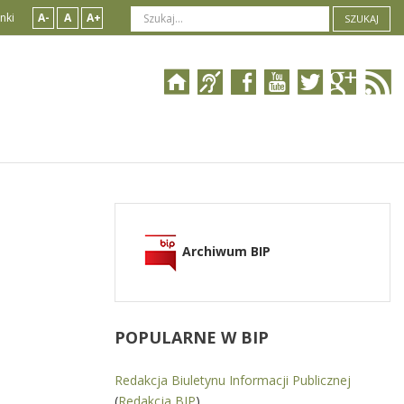
nki
A-
A
A+
SZUKAJ
Archiwum BIP
POPULARNE
W BIP
Redakcja Biuletynu Informacji Publicznej
(
Redakcja BIP
)