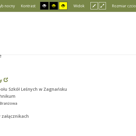
yb nocny
Kontrast
Widok
Rozmiar czcio
e
y
połu Szkół Leśnych w Zagnańsku
chnikum
a Branżowa
w załącznikach