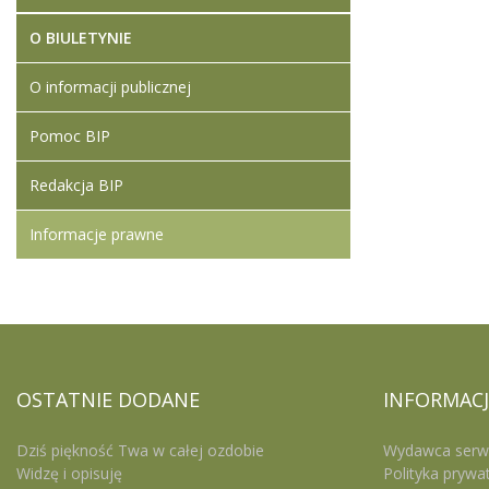
O BIULETYNIE
O informacji publicznej
Pomoc BIP
Redakcja BIP
Informacje prawne
OSTATNIE
DODANE
INFORMACJ
Dziś piękność Twa w całej ozdobie
Wydawca serw
Widzę i opisuję
Polityka prywa