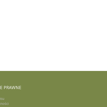
E
PRAWNE
isu
tności