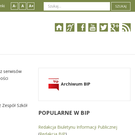
nki
A-
A
A+
SZUKAJ
 z serwisów
ości
Archiwum BIP
z Zespół Szkół
POPULARNE
W BIP
Redakcja Biuletynu Informacji Publicznej
(
Redakcja BIP
)