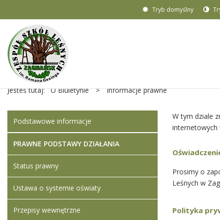
Tryb domyślny
Tr
Jesteś tutaj:
O Biuletynie
>
Informacje prawne
W tym dziale z
Podstawowe informacje
internetowych 
PRAWNE PODSTAWY DZIAŁANIA
Oświadczeni
Status prawny
Prosimy o zap
Leśnych w Zag
Ustawa o systemie oświaty
Przepisy wewnętrzne
Polityka pr