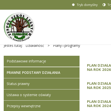
Tryb domyślny
Tr
Jesteś tutaj:
Działalność
>
Plany i programy
Podstawowe informacje
PLAN DZIAŁ
NA ROK 2026
PRAWNE PODSTAWY DZIAŁANIA
PLAN DZIAŁ
Status prawny
NA ROK 2025
Ustawa o systemie oświaty
PLAN DZIAŁ
NA ROK 2024
Przepisy wewnętrzne