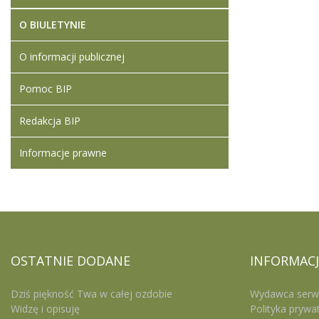
O BIULETYNIE
O informacji publicznej
Pomoc BIP
Redakcja BIP
Informacje prawne
OSTATNIE
DODANE
INFORMACJ
Dziś piękność Twa w całej ozdobie
Wydawca serw
Widzę i opisuję
Polityka prywa