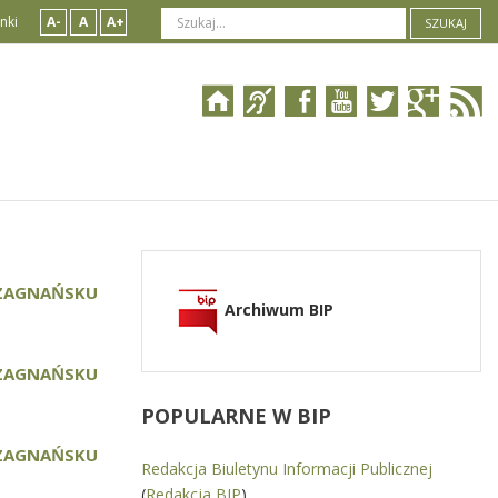
nki
A-
A
A+
SZUKAJ
 ZAGNAŃSKU
Archiwum BIP
 ZAGNAŃSKU
POPULARNE
W BIP
 ZAGNAŃSKU
Redakcja Biuletynu Informacji Publicznej
(
Redakcja BIP
)