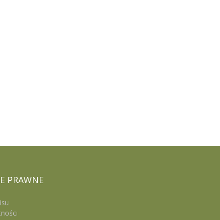
E
PRAWNE
isu
tności