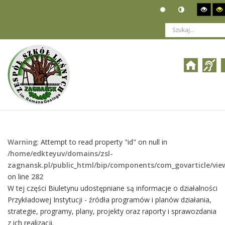
Jesteś tutaj:
Organizacja
>
Władze i pracownicy
>
ROOT
>
Biuletyn Informacji Publicznej
>
Działalność
Warning
: Attempt to read property "id" on null in
/home/edkteyuv/domains/zsl-
zagnansk.pl/public_html/bip/components/com_govarticle/vie
on line
282
W tej części Biuletynu udostępniane są informacje o działalności
Przykładowej Instytucji - źródła programów i planów działania,
strategie, programy, plany, projekty oraz raporty i sprawozdania
z ich realizacji.