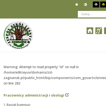
Jesteś tutaj:
Organizacja
>
Władze i pracownicy
>
ROOT
>
Władze i pracownicy
Warning
: Attempt to read property "id" on null in
/home/edkteyuv/domains/zsl-
zagnansk.pl/public_html/bip/components/com_govarticle/vie
on line
282
Pracownicy administracji i obsługi
1. Baszak Eugeniusz