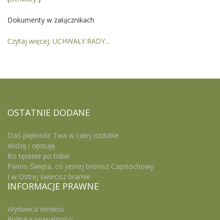
Dokumenty w załącznikach
Czytaj więcej: UCHWAŁY RADY...
OSTATNIE
DODANE
Dziś piękność Twa w całej ozdobie
Widzę i opisuję
Bo tęsknie po tobie
Panno Święta, co jasnej bronisz Częstochowy
I w Ostrej świecisz bramie
INFORMACJE
PRAWNE
Wydawca serwisu
Polityka prywatności