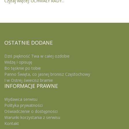
Czytaj więcej: UCHWAŁY RADY...
OSTATNIE
DODANE
Dziś piękność Twa w całej ozdobie
Widzę i opisuję
Bo tęsknie po tobie
Panno Święta, co jasnej bronisz Częstochowy
I w Ostrej świecisz bramie
INFORMACJE
PRAWNE
Wydawca serwisu
Polityka prywatności
Oświadczenie o dostępności
Warunki korzystania z serwisu
Kontakt