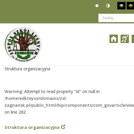
Jesteś tutaj:
Organizacja
>
Władze i pracownicy
>
ROOT
>
Biuletyn Informacji Publicznej
>
Organizacja
>
Struktura organizacyjna
Warning
: Attempt to read property "id" on null in
/home/edkteyuv/domains/zsl-
zagnansk.pl/public_html/bip/components/com_govarticle/vie
on line
282
Struktura organizacyjna