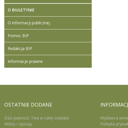
O BIULETYNIE
O informacji publicznej
Pomoc BIP
Redakcja BIP
Informacje prawne
OSTATNIE
DODANE
INFORMACJ
Dziś piękność Twa w całej ozdobie
Wydawca serw
Widzę i opisuję
Polityka prywa