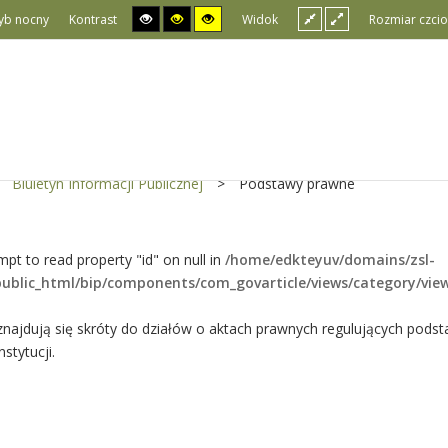
yb nocny
Kontrast
Widok
Rozmiar czcio
Biuletyn Informacji Publicznej
>
Podstawy prawne
mpt to read property "id" on null in
/home/edkteyuv/domains/zsl-
public_html/bip/components/com_govarticle/views/category/vie
 znajdują się skróty do działów o aktach prawnych regulujących podst
stytucji.