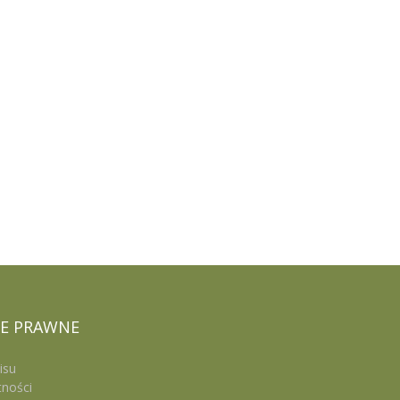
E
PRAWNE
isu
tności