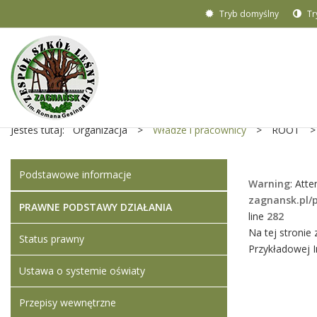
Tryb domyślny
Tr
Jesteś tutaj:
Organizacja
>
Władze i pracownicy
>
ROOT
>
Podstawowe informacje
Warning
: Atte
zagnansk.pl/
PRAWNE PODSTAWY DZIAŁANIA
line
282
Na tej stronie
Status prawny
Przykładowej In
Ustawa o systemie oświaty
Przepisy wewnętrzne