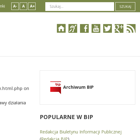
nki
A-
A
A+
SZUKAJ
Archiwum BIP
w.html.php
on
awy działania
POPULARNE
W BIP
Redakcja Biuletynu Informacji Publicznej
(
Redakcja BIP
)