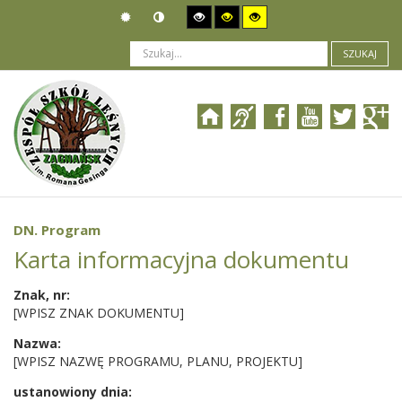
SZUKAJ
Jesteś tutaj:
Organizacja
>
Władze i pracownicy
>
ROOT
>
Szablony artykułów
>
DN. Program
DN. Program
Karta informacyjna dokumentu
Znak, nr:
[WPISZ ZNAK DOKUMENTU]
Nazwa:
[WPISZ NAZWĘ PROGRAMU, PLANU, PROJEKTU]
ustanowiony dnia: