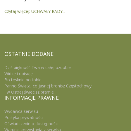
Czytaj więcej: UCHWAŁY RADY...
OSTATNIE
DODANE
Dziś piękność Twa w całej ozdobie
Widzę i opisuję
Bo tęsknie po tobie
Panno Święta, co jasnej bronisz Częstochowy
I w Ostrej świecisz bramie
INFORMACJE
PRAWNE
Wydawca serwisu
Polityka prywatności
Oświadczenie o dostępności
Warunki korzystania z serwisu