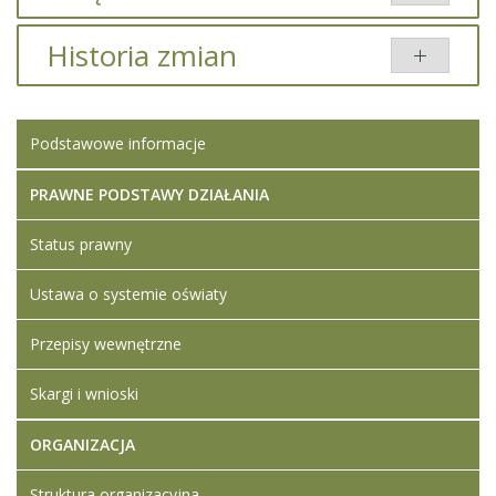
Brak załączników.
Historia zmian
Opis zmian
Data
Osoba
Porównaj
Podstawowe informacje
Artykuł
wtorek, 04
został
luty 2025
Super
zmieniony.
09:16
User
PRAWNE PODSTAWY DZIAŁANIA
Status prawny
Ustawa o systemie oświaty
Przepisy wewnętrzne
Skargi i wnioski
ORGANIZACJA
Struktura organizacyjna