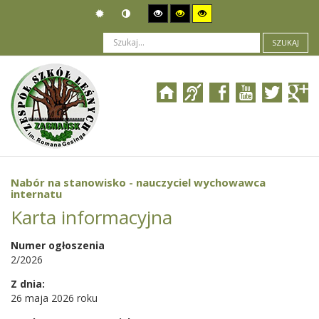
SZUKAJ
Jesteś tutaj:
Ogłoszenia
>
Nabór pracowników
>
Nabór na stanowisko - nauczyciel wychowawca internatu
Nabór na stanowisko - nauczyciel wychowawca
internatu
Karta informacyjna
Numer ogłoszenia
2/2026
Z dnia:
26 maja 2026 roku