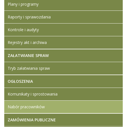
Plany i programy
Artykuł został
Iwona
zmieniony.
wtorek,
Ledwójcik
Raporty i sprawozdania
26 maj
Dodane
2026
załączniki
Kontrole i audyty
13:47
Szczegółowe
informacje
Rejestry akt i archiwa
Ogłoszenie o
naborze na
ZAŁATWIANIE SPRAW
wolne
stanowisko
Tryb załatwiania spraw
pracy
wychowawca
OGŁOSZENIA
w internacie
Kwestionariusz
osobowy
Komunikaty i sprostowania
Nabór pracowników
ZAMÓWIENIA PUBLICZNE