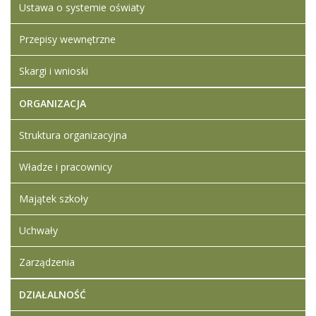
Ustawa o systemie oświaty
osobowy
KB
Ledwójcik
zmieniony.
wtorek,
Ledwójcik
26 maj
Przepisy wewnętrzne
2026
13:30
Skargi i wnioski
Artykuł został
Iwona
zmieniony.
wtorek,
Ledwójcik
ORGANIZACJA
26 maj
2026
Struktura organizacyjna
13:34
Artykuł został
Władze i pracownicy
Iwona
zmieniony.
wtorek,
Ledwójcik
26 maj
Majątek szkoły
2026
13:35
Uchwały
Artykuł został
Iwona
Zarządzenia
zmieniony.
wtorek,
Ledwójcik
26 maj
2026
DZIAŁALNOŚĆ
13:39