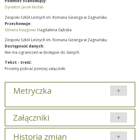
Podmiot stanowiący:
Dyrektor Jacek Wolski
Zespołu Szkół Leśnych im. Romana Gesinga w Zagnańsku
Przechowuje:
Główna Księgowa M
agdalena Gębska
Zespołu Szkół Leśnych im. Romana Gesinga w Zagnańsku
Dostępność danych:
Nie ma ograniczeń w dostępie do danych:
Tekst - treść:
Prosimy pobrać poniżej załączniki
Metryczka
Załączniki
Dodany
Historia zmian
Tytuł
Typ
Rozmiar
przez