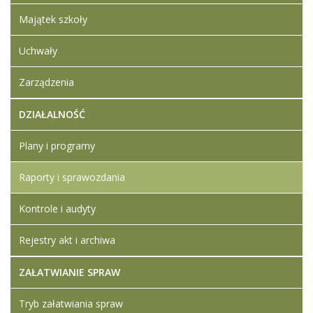
2025
RACHUNEK
Majątek szkoły
ZYSKÓW I
STRAT 2025
Uchwały
Artykuł został
Iwona
Zarządzenia
zmieniony.
środa,
Ledwójcik
08
DZIAŁALNOŚĆ
kwiecień
2026
14:04
Plany i programy
Raporty i sprawozdania
Kontrole i audyty
Rejestry akt i archiwa
ZAŁATWIANIE SPRAW
Tryb załatwiania spraw