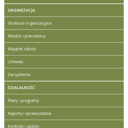
Protokół z
rozeznania
ORGANIZACJA
cenowego-
warzywa i
Struktura organizacyjna
owoce
Artykuł
Władze i pracownicy
Iwona
został
wtorek,
Ledwójcik
zmieniony.
10 luty
Majątek szkoły
2026
12:57
Uchwały
Zarządzenia
DZIAŁALNOŚĆ
Plany i programy
Raporty i sprawozdania
Kontrole i audyty