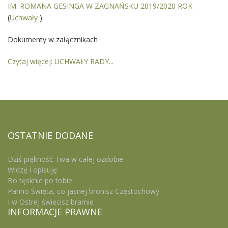
IM. ROMANA GESINGA W ZAGNAŃSKU 2019/2020 ROK
(
Uchwały
)
Dokumenty w załącznikach
Czytaj więcej: UCHWAŁY RADY...
OSTATNIE
DODANE
Dziś piękność Twa w całej ozdobie
Widzę i opisuję
Bo tęsknie po tobie
Panno Święta, co jasnej bronisz Częstochowy
I w Ostrej świecisz bramie
INFORMACJE
PRAWNE