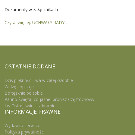
Dokumenty w załącznikach
Czytaj więcej: UCHWAŁY RADY...
OSTATNIE
DODANE
Dziś piękność Twa w całej ozdobie
Widzę i opisuję
Bo tęsknie po tobie
Panno Święta, co jasnej bronisz Częstochowy
I w Ostrej świecisz bramie
INFORMACJE
PRAWNE
Wydawca serwisu
Polityka prywatności