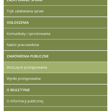
zamówienia
mięso wędliny
Tryb załatwiania spraw
2026
zał 8 formularz
OGŁOSZENIA
cenowy mięso
wędliny
Komunikaty i sprostowania
Wzór umowy
2026
Nabór pracowników
ZAMÓWIENIA PUBLICZNE
Wszczęcie postępowania
Wyniki postępowania
O BIULETYNIE
O informacji publicznej