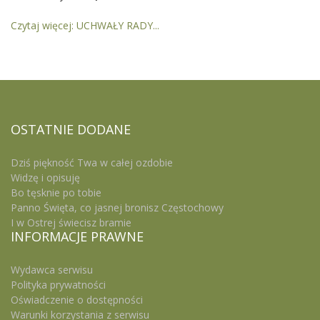
Czytaj więcej: UCHWAŁY RADY...
OSTATNIE
DODANE
Dziś piękność Twa w całej ozdobie
Widzę i opisuję
Bo tęsknie po tobie
Panno Święta, co jasnej bronisz Częstochowy
I w Ostrej świecisz bramie
INFORMACJE
PRAWNE
Wydawca serwisu
Polityka prywatności
Oświadczenie o dostępności
Warunki korzystania z serwisu