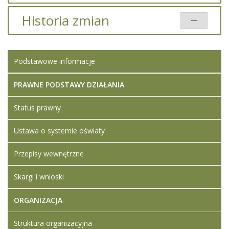
Dodany
Historia zmian
Tytuł
Typ
Rozmiar
przez
wynik naboru -
pdf
128.85
Iwona
Opis zmian
Data
Osoba
Porównaj
nauczyciel
KB
Ledwójcik
Podstawowe informacje
współorganizujący
Artykuł został
Iwona
kształcenie
utworzony.
piątek,
Ledwójcik
11
PRAWNE PODSTAWY DZIAŁANIA
Dodane
lipiec
załączniki
2025
Status prawny
wynik naboru -
07:33
nauczyciel
Ustawa o systemie oświaty
współorganizujący
kształcenie
Przepisy wewnętrzne
Skargi i wnioski
ORGANIZACJA
Struktura organizacyjna