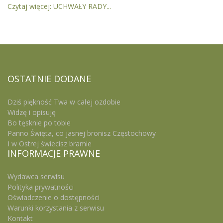
Czytaj więcej: UCHWAŁY RADY...
OSTATNIE
DODANE
Dziś piękność Twa w całej ozdobie
Widzę i opisuję
Bo tęsknie po tobie
Panno Święta, co jasnej bronisz Częstochowy
I w Ostrej świecisz bramie
INFORMACJE
PRAWNE
Wydawca serwisu
Polityka prywatności
Oświadczenie o dostępności
Warunki korzystania z serwisu
Kontakt