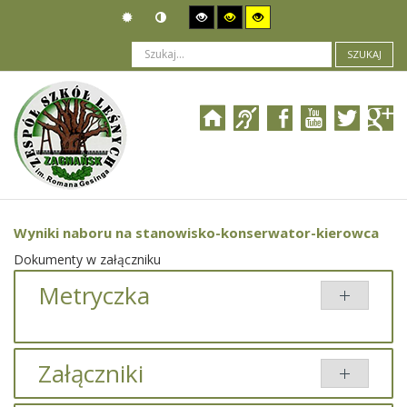
SZUKAJ
Jesteś tutaj:
Ogłoszenia
>
Nabór pracowników
>
Wyniki naboru na stanowisko-konserwator-kierowca
Wyniki naboru na stanowisko-konserwator-kierowca
Dokumenty w załączniku
Metryczka
Załączniki