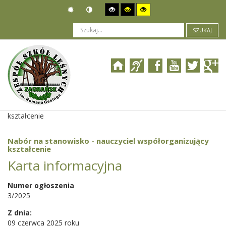
SZUKAJ
Jesteś tutaj:
Ogłoszenia
>
Nabór pracowników
>
Nabór na stanowisko - nauczyciel współorganizujący
kształcenie
Nabór na stanowisko - nauczyciel współorganizujący
kształcenie
Karta informacyjna
Numer ogłoszenia
3/2025
Z dnia:
09 czerwca 2025 roku