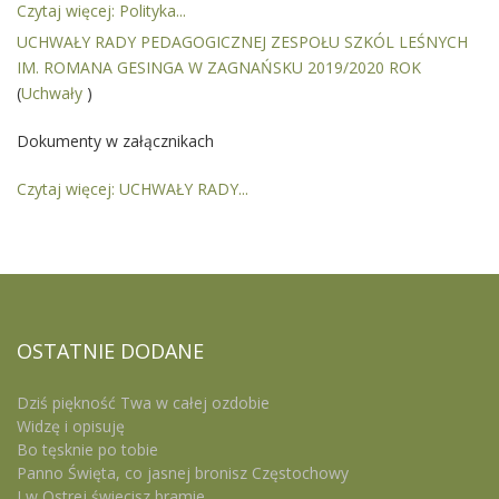
Czytaj więcej: Polityka...
UCHWAŁY RADY PEDAGOGICZNEJ ZESPOŁU SZKÓL LEŚNYCH
IM. ROMANA GESINGA W ZAGNAŃSKU 2019/2020 ROK
(
Uchwały
)
Dokumenty w załącznikach
Czytaj więcej: UCHWAŁY RADY...
OSTATNIE
DODANE
Dziś piękność Twa w całej ozdobie
Widzę i opisuję
Bo tęsknie po tobie
Panno Święta, co jasnej bronisz Częstochowy
I w Ostrej świecisz bramie