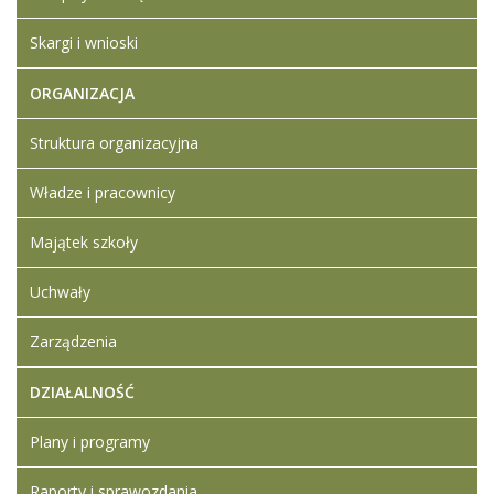
Kwestionariusz
osobowy
Skargi i wnioski
Szczegółowe
informacje
ORGANIZACJA
Artykuł został
Iwona
Struktura organizacyjna
zmieniony.
poniedziałek,
Ledwójcik
09 czerwiec
Władze i pracownicy
2025 14:59
Artykuł został
Iwona
Majątek szkoły
zmieniony.
poniedziałek,
Ledwójcik
09 czerwiec
Uchwały
2025 15:00
Zarządzenia
DZIAŁALNOŚĆ
Plany i programy
Raporty i sprawozdania