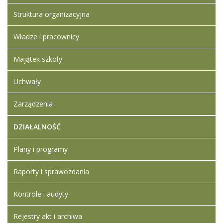
Artykuł został
piątek,
Iwona
Struktura organizacyjna
zmieniony.
06
Ledwójcik
czerwiec
Usunięte
Władze i pracownicy
2025
załączniki
11:13
Kwestionariusz
Majątek szkoły
osobowy
Dodane
Uchwały
załączniki
Zarządzenia
Kwestionariusz
osobowy
DZIAŁALNOŚĆ
Plany i programy
Raporty i sprawozdania
Kontrole i audyty
Rejestry akt i archiwa