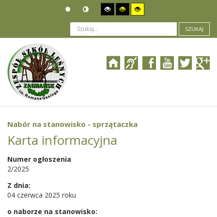
SZUKAJ
Jesteś tutaj:
Ogłoszenia
>
Nabór pracowników
>
Nabór na stanowisko - sprzątaczka
Nabór na stanowisko - sprzątaczka
Karta informacyjna
Numer ogłoszenia
2/2025
Z dnia:
04 czerwca 2025 roku
o naborze na stanowisko: