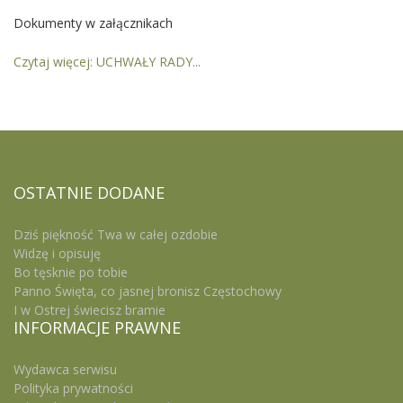
Dokumenty w załącznikach
Czytaj więcej: UCHWAŁY RADY...
OSTATNIE
DODANE
Dziś piękność Twa w całej ozdobie
Widzę i opisuję
Bo tęsknie po tobie
Panno Święta, co jasnej bronisz Częstochowy
I w Ostrej świecisz bramie
INFORMACJE
PRAWNE
Wydawca serwisu
Polityka prywatności