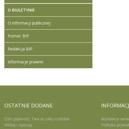
O BIULETYNIE
O informacji publicznej
Pomoc BIP
Redakcja BIP
Informacje prawne
OSTATNIE
DODANE
INFORMACJ
Dziś piękność Twa w całej ozdobie
Wydawca serw
Widzę i opisuję
Polityka prywa