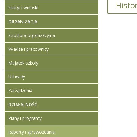
Histo
Skargi i wnioski
Raport o
ORGANIZACJA
Artykuł z
Struktura organizacyjna
Artykuł z
Władze i pracownicy
Dodane
Majątek szkoły
Raport
zapewn
Uchwały
Zarządzenia
DZIAŁALNOŚĆ
Plany i programy
Raporty i sprawozdania