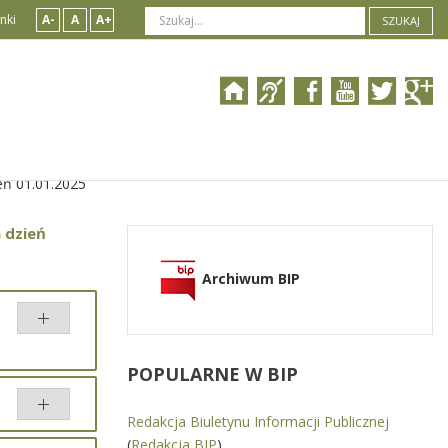
nki
A-
A
A+
SZUKAJ
eń 01.01.2025
 dzień
Archiwum BIP
POPULARNE
W BIP
Redakcja Biuletynu Informacji Publicznej
(
Redakcja BIP
)