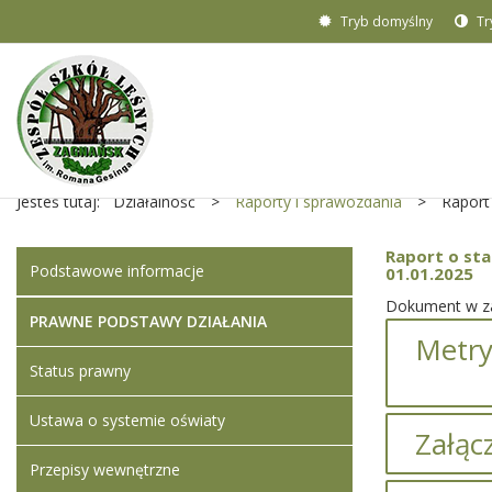
Tryb domyślny
Tr
Jesteś tutaj:
Działalność
>
Raporty i sprawozdania
>
Raport
Raport o sta
Podstawowe informacje
01.01.2025
Dokument w za
PRAWNE PODSTAWY DZIAŁANIA
Metry
Status prawny
Ustawa o systemie oświaty
Załącz
Przepisy wewnętrzne